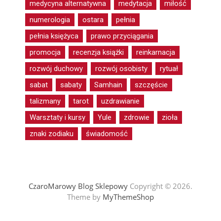
medycyna alternatywna
medytacja
miłość
numerologia
ostara
pełnia
pełnia księżyca
prawo przyciągania
promocja
recenzja książki
reinkarnacja
rozwój duchowy
rozwój osobisty
rytuał
sabat
sabaty
Samhain
szczęście
talizmany
tarot
uzdrawianie
Warsztaty i kursy
Yule
zdrowie
zioła
znaki zodiaku
świadomość
CzaroMarowy Blog Sklepowy
Copyright © 2026.
Theme by
MyThemeShop