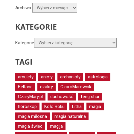
Archiwa
KATEGORIE
Kategorie
TAGI
amulety
anioły
archanioły
astrologia
Beltane
czakry
CzaroMarownik
CzaryMary.pl
duchowość
feng shui
horoskop
Koło Roku
Litha
magia
magia miłosna
magia naturalna
magia świec
magija