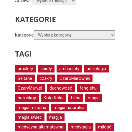
Archiwa
KATEGORIE
Kategorie
TAGI
amulety
anioły
archanioły
astrologia
Beltane
czakry
CzaroMarownik
CzaryMary.pl
duchowość
feng shui
horoskop
Koło Roku
Litha
magia
magia miłosna
magia naturalna
magia świec
magija
medycyna alternatywna
medytacja
miłość