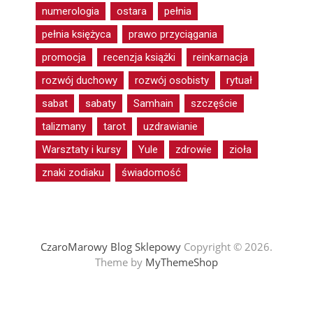
numerologia
ostara
pełnia
pełnia księżyca
prawo przyciągania
promocja
recenzja książki
reinkarnacja
rozwój duchowy
rozwój osobisty
rytuał
sabat
sabaty
Samhain
szczęście
talizmany
tarot
uzdrawianie
Warsztaty i kursy
Yule
zdrowie
zioła
znaki zodiaku
świadomość
CzaroMarowy Blog Sklepowy
Copyright © 2026.
Theme by
MyThemeShop