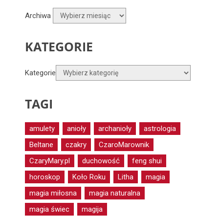
Archiwa
KATEGORIE
Kategorie
TAGI
amulety
anioły
archanioły
astrologia
Beltane
czakry
CzaroMarownik
CzaryMary.pl
duchowość
feng shui
horoskop
Koło Roku
Litha
magia
magia miłosna
magia naturalna
magia świec
magija