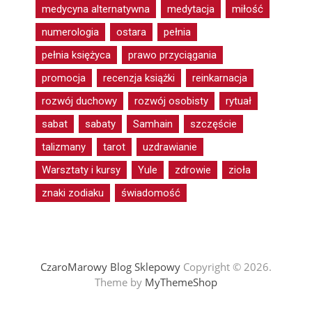
medycyna alternatywna
medytacja
miłość
numerologia
ostara
pełnia
pełnia księżyca
prawo przyciągania
promocja
recenzja książki
reinkarnacja
rozwój duchowy
rozwój osobisty
rytuał
sabat
sabaty
Samhain
szczęście
talizmany
tarot
uzdrawianie
Warsztaty i kursy
Yule
zdrowie
zioła
znaki zodiaku
świadomość
CzaroMarowy Blog Sklepowy
Copyright © 2026.
Theme by
MyThemeShop