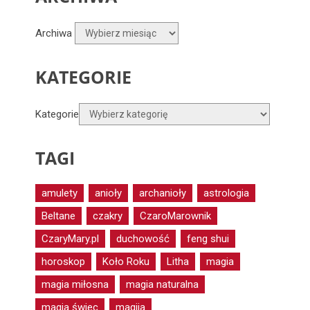
Archiwa
KATEGORIE
Kategorie
TAGI
amulety
anioły
archanioły
astrologia
Beltane
czakry
CzaroMarownik
CzaryMary.pl
duchowość
feng shui
horoskop
Koło Roku
Litha
magia
magia miłosna
magia naturalna
magia świec
magija