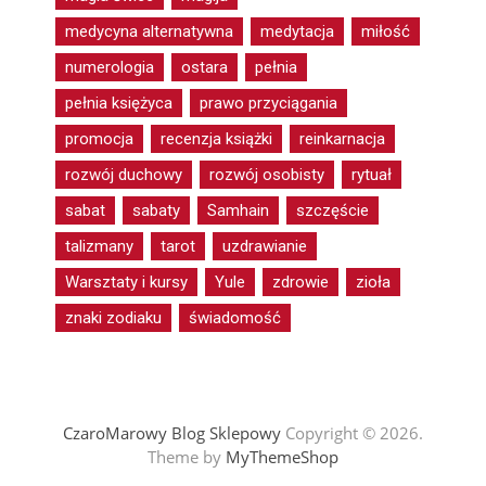
medycyna alternatywna
medytacja
miłość
numerologia
ostara
pełnia
pełnia księżyca
prawo przyciągania
promocja
recenzja książki
reinkarnacja
rozwój duchowy
rozwój osobisty
rytuał
sabat
sabaty
Samhain
szczęście
talizmany
tarot
uzdrawianie
Warsztaty i kursy
Yule
zdrowie
zioła
znaki zodiaku
świadomość
CzaroMarowy Blog Sklepowy
Copyright © 2026.
Theme by
MyThemeShop