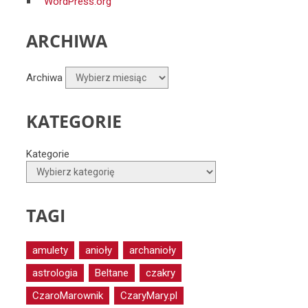
WordPress.org
ARCHIWA
Archiwa
KATEGORIE
Kategorie
TAGI
amulety
anioły
archanioły
astrologia
Beltane
czakry
CzaroMarownik
CzaryMary.pl