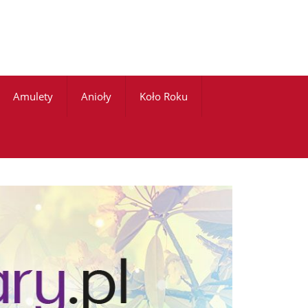
Amulety
Anioły
Koło Roku