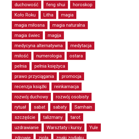
duchowość
feng shui
horoskop
Koło Roku
Litha
magia
magia miłosna
magia naturalna
magia świec
magija
medycyna alternatywna
medytacja
miłość
numerologia
ostara
pełnia
pełnia księżyca
prawo przyciągania
promocja
recenzja książki
reinkarnacja
rozwój duchowy
rozwój osobisty
rytuał
sabat
sabaty
Samhain
szczęście
talizmany
tarot
uzdrawianie
Warsztaty i kursy
Yule
zdrowie
zioła
znaki zodiaku