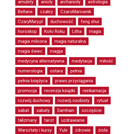
amulety
anioły
archanioły
astrologia
Beltane
czakry
CzaroMarownik
CzaryMary.pl
duchowość
feng shui
horoskop
Koło Roku
Litha
magia
magia miłosna
magia naturalna
magia świec
magija
medycyna alternatywna
medytacja
miłość
numerologia
ostara
pełnia
pełnia księżyca
prawo przyciągania
promocja
recenzja książki
reinkarnacja
rozwój duchowy
rozwój osobisty
rytuał
sabat
sabaty
Samhain
szczęście
talizmany
tarot
uzdrawianie
Warsztaty i kursy
Yule
zdrowie
zioła