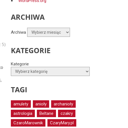
WordPress.org
ARCHIWA
Archiwa
 5)
KATEGORIE
Kategorie
to
,
TAGI
amulety
anioły
archanioły
astrologia
Beltane
czakry
CzaroMarownik
CzaryMary.pl