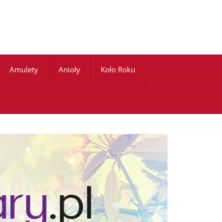
Amulety
Anioły
Koło Roku