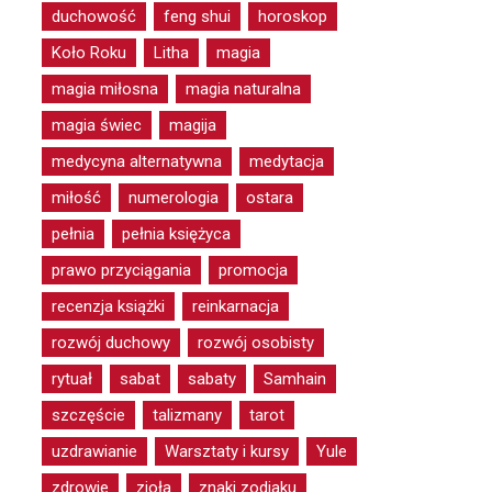
duchowość
feng shui
horoskop
Koło Roku
Litha
magia
magia miłosna
magia naturalna
magia świec
magija
medycyna alternatywna
medytacja
miłość
numerologia
ostara
pełnia
pełnia księżyca
prawo przyciągania
promocja
recenzja książki
reinkarnacja
rozwój duchowy
rozwój osobisty
rytuał
sabat
sabaty
Samhain
szczęście
talizmany
tarot
uzdrawianie
Warsztaty i kursy
Yule
zdrowie
zioła
znaki zodiaku