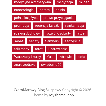
medycyna alternatywna
medytacja
miłość
numerologia
ostara
pełnia
pełnia księżyca
prawo przyciągania
promocja
recenzja książki
reinkarnacja
rozwój duchowy
rozwój osobisty
rytuał
sabat
sabaty
Samhain
szczęście
talizmany
tarot
uzdrawianie
Warsztaty i kursy
Yule
zdrowie
zioła
znaki zodiaku
świadomość
CzaroMarowy Blog Sklepowy
Copyright © 2026.
Theme by
MyThemeShop