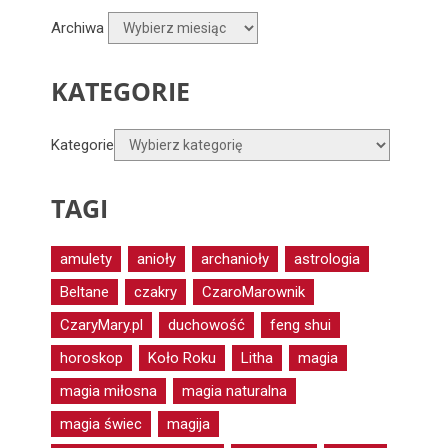
Archiwa
KATEGORIE
Kategorie
TAGI
amulety
anioły
archanioły
astrologia
Beltane
czakry
CzaroMarownik
CzaryMary.pl
duchowość
feng shui
horoskop
Koło Roku
Litha
magia
magia miłosna
magia naturalna
magia świec
magija