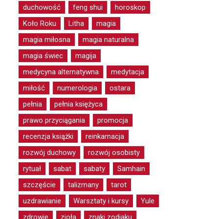
duchowość
feng shui
horoskop
Koło Roku
Litha
magia
magia miłosna
magia naturalna
magia świec
magija
medycyna alternatywna
medytacja
miłość
numerologia
ostara
pełnia
pełnia księżyca
prawo przyciągania
promocja
recenzja książki
reinkarnacja
rozwój duchowy
rozwój osobisty
rytuał
sabat
sabaty
Samhain
szczęście
talizmany
tarot
uzdrawianie
Warsztaty i kursy
Yule
zdrowie
zioła
znaki zodiaku