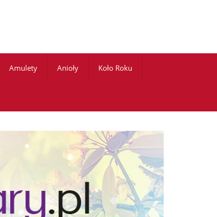
Amulety
Anioły
Koło Roku