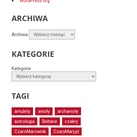
WordPress.org
ARCHIWA
Archiwa
KATEGORIE
Kategorie
TAGI
amulety
anioły
archanioły
astrologia
Beltane
czakry
CzaroMarownik
CzaryMary.pl