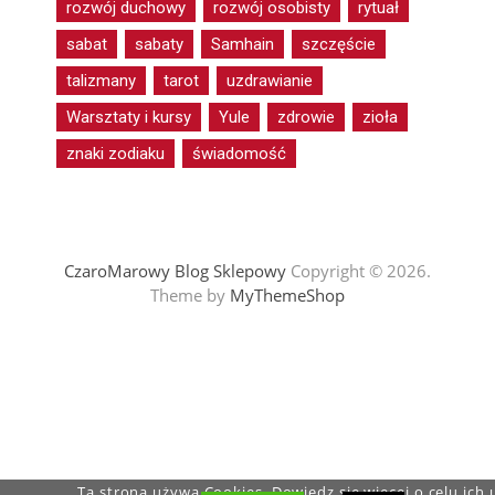
rozwój duchowy
rozwój osobisty
rytuał
sabat
sabaty
Samhain
szczęście
talizmany
tarot
uzdrawianie
Warsztaty i kursy
Yule
zdrowie
zioła
znaki zodiaku
świadomość
CzaroMarowy Blog Sklepowy
Copyright © 2026.
Theme by
MyThemeShop
Ta strona używa Cookies. Dowiedz się więcej o celu ich