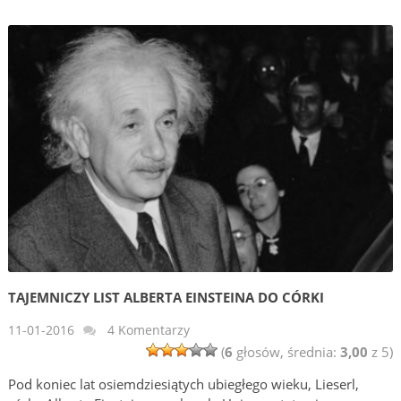
TAJEMNICZY LIST ALBERTA EINSTEINA DO CÓRKI
11-01-2016
4 Komentarzy
(
6
głosów, średnia:
3,00
z 5)
Pod koniec lat osiemdziesiątych ubiegłego wieku, Lieserl,