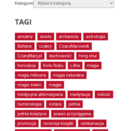
Kategorie
TAGI
amulety
anioły
archanioły
astrologia
Beltane
czakry
CzaroMarownik
CzaryMary.pl
duchowość
feng shui
horoskop
Koło Roku
Litha
magia
magia miłosna
magia naturalna
magia świec
magija
medycyna alternatywna
medytacja
miłość
numerologia
ostara
pełnia
pełnia księżyca
prawo przyciągania
promocja
recenzja książki
reinkarnacja