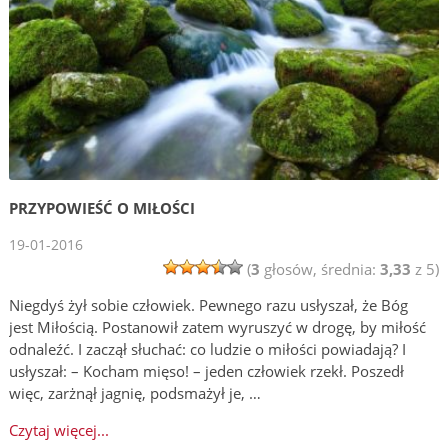
PRZYPOWIEŚĆ O MIŁOŚCI
19-01-2016
(
3
głosów, średnia:
3,33
z 5)
Niegdyś żył sobie człowiek. Pewnego razu usłyszał, że Bóg
jest Miłością. Postanowił zatem wyruszyć w drogę, by miłość
odnaleźć. I zaczął słuchać: co ludzie o miłości powiadają? I
usłyszał: – Kocham mięso! – jeden człowiek rzekł. Poszedł
więc, zarżnął jagnię, podsmażył je, …
Czytaj więcej...