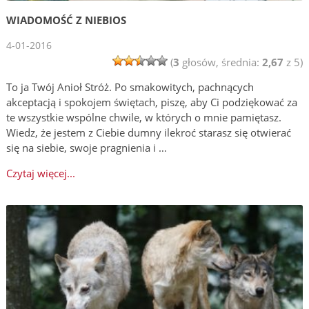
WIADOMOŚĆ Z NIEBIOS
4-01-2016
(
3
głosów, średnia:
2,67
z 5)
To ja Twój Anioł Stróż. Po smakowitych, pachnących
akceptacją i spokojem świętach, piszę, aby Ci podziękować za
te wszystkie wspólne chwile, w których o mnie pamiętasz.
Wiedz, że jestem z Ciebie dumny ilekroć starasz się otwierać
się na siebie, swoje pragnienia i …
Czytaj więcej...