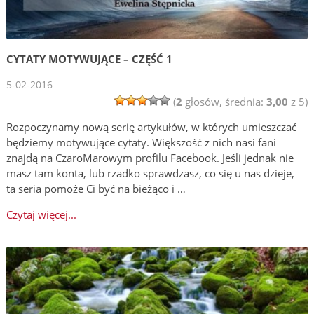
CYTATY MOTYWUJĄCE – CZĘŚĆ 1
5-02-2016
(
2
głosów, średnia:
3,00
z 5)
Rozpoczynamy nową serię artykułów, w których umieszczać
będziemy motywujące cytaty. Większość z nich nasi fani
znajdą na CzaroMarowym profilu Facebook. Jeśli jednak nie
masz tam konta, lub rzadko sprawdzasz, co się u nas dzieje,
ta seria pomoże Ci być na bieżąco i …
Czytaj więcej...