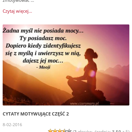
Czytaj więcej...
CYTATY MOTYWUJĄCE CZĘŚĆ 2
8-02-2016
(
2
głosów, średnia:
3,50
z 5)