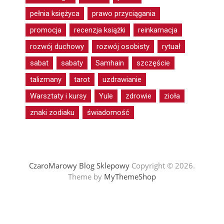
pełnia księżyca
prawo przyciągania
promocja
recenzja książki
reinkarnacja
rozwój duchowy
rozwój osobisty
rytuał
sabat
sabaty
Samhain
szczęście
talizmany
tarot
uzdrawianie
Warsztaty i kursy
Yule
zdrowie
zioła
znaki zodiaku
świadomość
CzaroMarowy Blog Sklepowy
Copyright © 2026.
Theme by
MyThemeShop