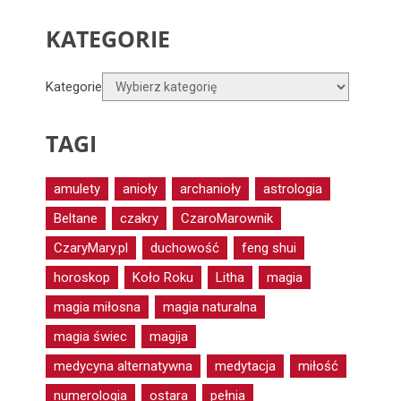
KATEGORIE
Kategorie
TAGI
amulety
anioły
archanioły
astrologia
Beltane
czakry
CzaroMarownik
CzaryMary.pl
duchowość
feng shui
horoskop
Koło Roku
Litha
magia
magia miłosna
magia naturalna
magia świec
magija
medycyna alternatywna
medytacja
miłość
numerologia
ostara
pełnia