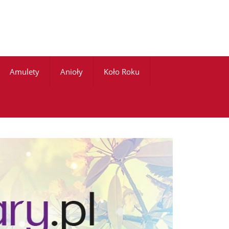
Amulety
Anioły
Koło Roku