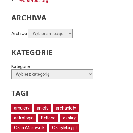
WordPress.org
ARCHIWA
Archiwa
KATEGORIE
Kategorie
TAGI
amulety
anioły
archanioły
astrologia
Beltane
czakry
CzaroMarownik
CzaryMary.pl