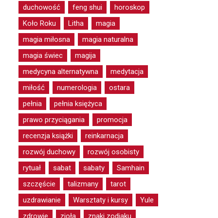
duchowość
feng shui
horoskop
Koło Roku
Litha
magia
magia miłosna
magia naturalna
magia świec
magija
medycyna alternatywna
medytacja
miłość
numerologia
ostara
pełnia
pełnia księżyca
prawo przyciągania
promocja
recenzja książki
reinkarnacja
rozwój duchowy
rozwój osobisty
rytuał
sabat
sabaty
Samhain
szczęście
talizmany
tarot
uzdrawianie
Warsztaty i kursy
Yule
zdrowie
zioła
znaki zodiaku