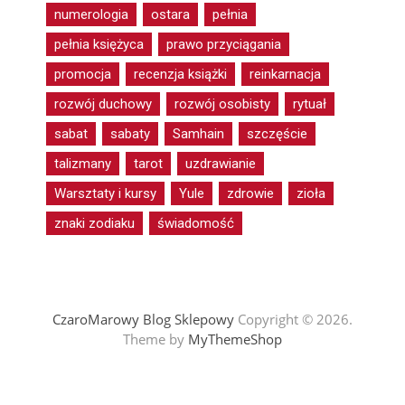
numerologia
ostara
pełnia
pełnia księżyca
prawo przyciągania
promocja
recenzja książki
reinkarnacja
rozwój duchowy
rozwój osobisty
rytuał
sabat
sabaty
Samhain
szczęście
talizmany
tarot
uzdrawianie
Warsztaty i kursy
Yule
zdrowie
zioła
znaki zodiaku
świadomość
CzaroMarowy Blog Sklepowy
Copyright © 2026.
Theme by
MyThemeShop