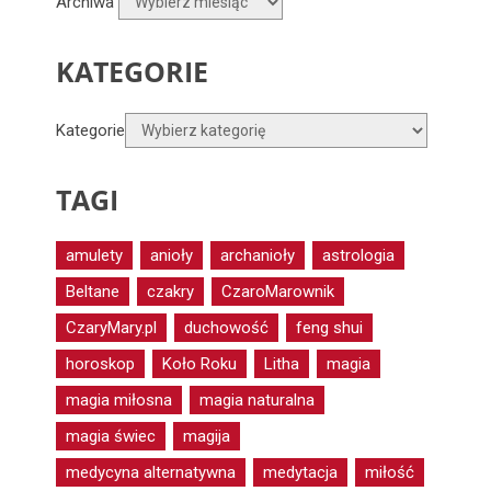
Archiwa
KATEGORIE
Kategorie
TAGI
amulety
anioły
archanioły
astrologia
Beltane
czakry
CzaroMarownik
CzaryMary.pl
duchowość
feng shui
horoskop
Koło Roku
Litha
magia
magia miłosna
magia naturalna
magia świec
magija
medycyna alternatywna
medytacja
miłość