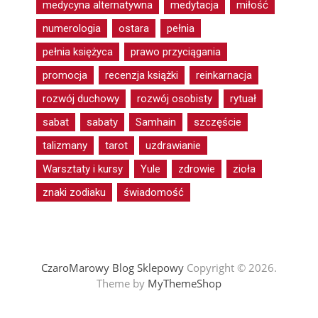
medycyna alternatywna
medytacja
miłość
numerologia
ostara
pełnia
pełnia księżyca
prawo przyciągania
promocja
recenzja książki
reinkarnacja
rozwój duchowy
rozwój osobisty
rytuał
sabat
sabaty
Samhain
szczęście
talizmany
tarot
uzdrawianie
Warsztaty i kursy
Yule
zdrowie
zioła
znaki zodiaku
świadomość
CzaroMarowy Blog Sklepowy
Copyright © 2026.
Theme by
MyThemeShop