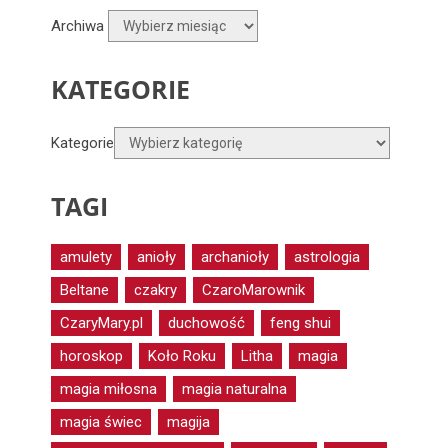
Archiwa
KATEGORIE
Kategorie
TAGI
amulety
anioły
archanioły
astrologia
Beltane
czakry
CzaroMarownik
CzaryMary.pl
duchowość
feng shui
horoskop
Koło Roku
Litha
magia
magia miłosna
magia naturalna
magia świec
magija