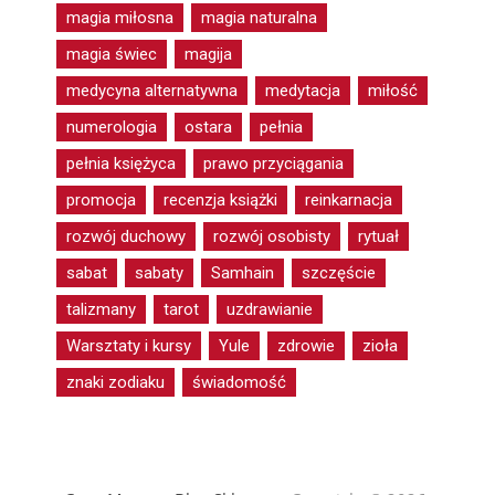
magia miłosna
magia naturalna
magia świec
magija
medycyna alternatywna
medytacja
miłość
numerologia
ostara
pełnia
pełnia księżyca
prawo przyciągania
promocja
recenzja książki
reinkarnacja
rozwój duchowy
rozwój osobisty
rytuał
sabat
sabaty
Samhain
szczęście
talizmany
tarot
uzdrawianie
Warsztaty i kursy
Yule
zdrowie
zioła
znaki zodiaku
świadomość