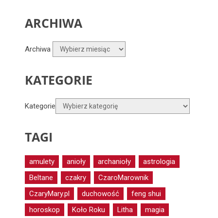
ARCHIWA
Archiwa
KATEGORIE
Kategorie
TAGI
amulety
anioły
archanioły
astrologia
Beltane
czakry
CzaroMarownik
CzaryMary.pl
duchowość
feng shui
horoskop
Koło Roku
Litha
magia