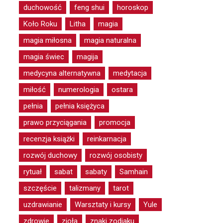
duchowość
feng shui
horoskop
Koło Roku
Litha
magia
magia miłosna
magia naturalna
magia świec
magija
medycyna alternatywna
medytacja
miłość
numerologia
ostara
pełnia
pełnia księżyca
prawo przyciągania
promocja
recenzja książki
reinkarnacja
rozwój duchowy
rozwój osobisty
rytuał
sabat
sabaty
Samhain
szczęście
talizmany
tarot
uzdrawianie
Warsztaty i kursy
Yule
zdrowie
zioła
znaki zodiaku