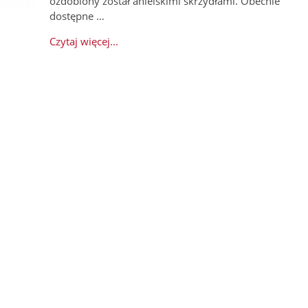
ozdobiony został anielskimi skrzydłami. Obecnie
dostępne …
Czytaj więcej...