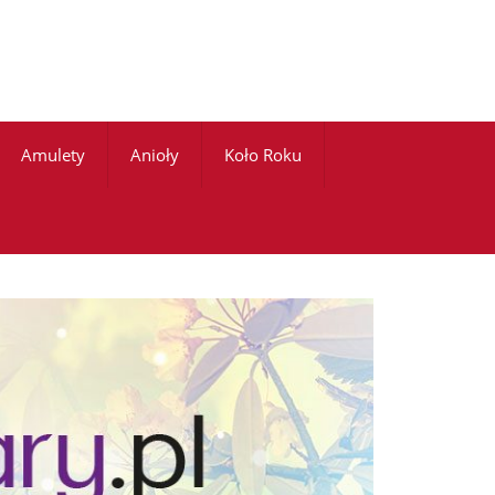
Amulety
Anioły
Koło Roku