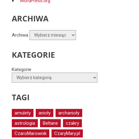
WordPress.org
ARCHIWA
Archiwa
KATEGORIE
Kategorie
TAGI
amulety
anioły
archanioły
astrologia
Beltane
czakry
CzaroMarownik
CzaryMary.pl