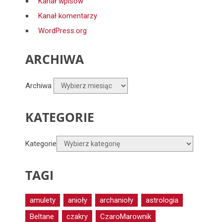
Kanał wpisów
Kanał komentarzy
WordPress.org
ARCHIWA
Archiwa
KATEGORIE
Kategorie
TAGI
amulety
anioły
archanioły
astrologia
Beltane
czakry
CzaroMarownik