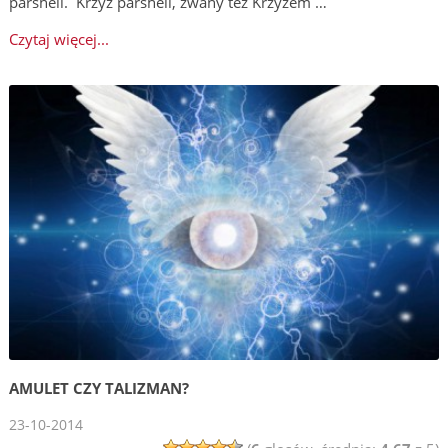
parshell. Krzyż parshell, zwany też Krzyżem …
Czytaj więcej...
AMULET CZY TALIZMAN?
23-10-2014