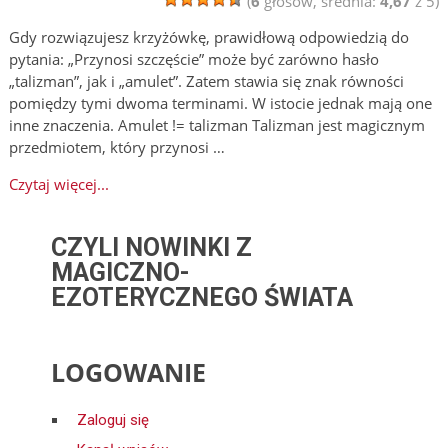
(
6
głosów, średnia:
4,67
z 5)
Gdy rozwiązujesz krzyżówkę, prawidłową odpowiedzią do
pytania: „Przynosi szczęście” może być zarówno hasło
„talizman”, jak i „amulet”. Zatem stawia się znak równości
pomiędzy tymi dwoma terminami. W istocie jednak mają one
inne znaczenia. Amulet != talizman Talizman jest magicznym
przedmiotem, który przynosi …
Czytaj więcej...
CZYLI NOWINKI Z
MAGICZNO-
EZOTERYCZNEGO ŚWIATA
LOGOWANIE
Zaloguj się