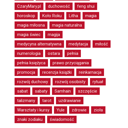
CzaryMary.pl
duchowość
feng shui
horoskop
Koło Roku
Litha
magia
magia miłosna
magia naturalna
magia świec
magija
medycyna alternatywna
medytacja
miłość
numerologia
ostara
pełnia
pełnia księżyca
prawo przyciągania
promocja
recenzja książki
reinkarnacja
rozwój duchowy
rozwój osobisty
rytuał
sabat
sabaty
Samhain
szczęście
talizmany
tarot
uzdrawianie
Warsztaty i kursy
Yule
zdrowie
zioła
znaki zodiaku
świadomość