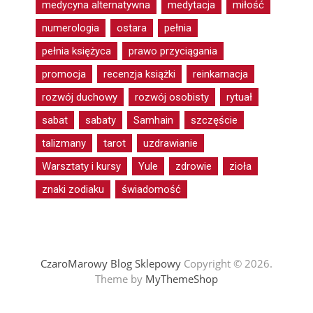
medycyna alternatywna
medytacja
miłość
numerologia
ostara
pełnia
pełnia księżyca
prawo przyciągania
promocja
recenzja książki
reinkarnacja
rozwój duchowy
rozwój osobisty
rytuał
sabat
sabaty
Samhain
szczęście
talizmany
tarot
uzdrawianie
Warsztaty i kursy
Yule
zdrowie
zioła
znaki zodiaku
świadomość
CzaroMarowy Blog Sklepowy
Copyright © 2026.
Theme by
MyThemeShop