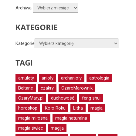
Archiwa
KATEGORIE
Kategorie
TAGI
amulety
anioły
archanioły
astrologia
Beltane
czakry
CzaroMarownik
CzaryMary.pl
duchowość
feng shui
horoskop
Koło Roku
Litha
magia
magia miłosna
magia naturalna
magia świec
magija