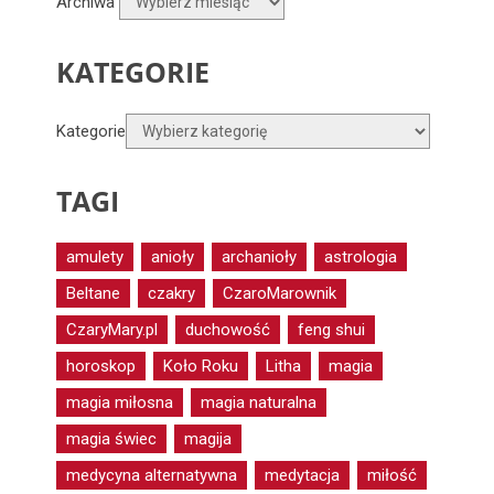
Archiwa
KATEGORIE
Kategorie
TAGI
amulety
anioły
archanioły
astrologia
Beltane
czakry
CzaroMarownik
CzaryMary.pl
duchowość
feng shui
horoskop
Koło Roku
Litha
magia
magia miłosna
magia naturalna
magia świec
magija
medycyna alternatywna
medytacja
miłość