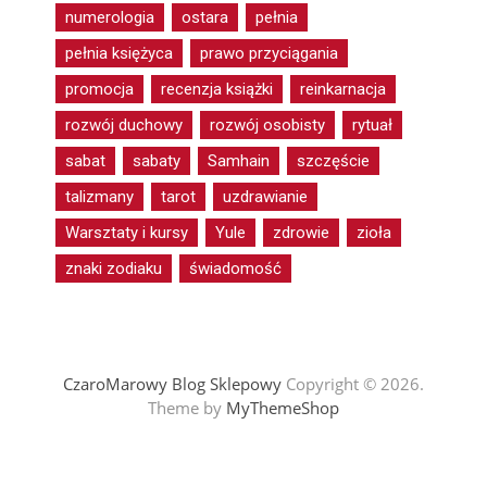
numerologia
ostara
pełnia
pełnia księżyca
prawo przyciągania
promocja
recenzja książki
reinkarnacja
rozwój duchowy
rozwój osobisty
rytuał
sabat
sabaty
Samhain
szczęście
talizmany
tarot
uzdrawianie
Warsztaty i kursy
Yule
zdrowie
zioła
znaki zodiaku
świadomość
CzaroMarowy Blog Sklepowy
Copyright © 2026.
Theme by
MyThemeShop