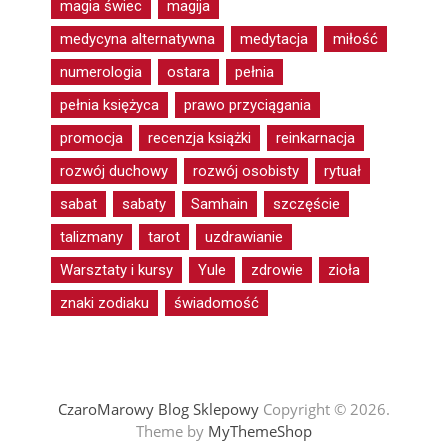
magia świec
magija
medycyna alternatywna
medytacja
miłość
numerologia
ostara
pełnia
pełnia księżyca
prawo przyciągania
promocja
recenzja książki
reinkarnacja
rozwój duchowy
rozwój osobisty
rytuał
sabat
sabaty
Samhain
szczęście
talizmany
tarot
uzdrawianie
Warsztaty i kursy
Yule
zdrowie
zioła
znaki zodiaku
świadomość
CzaroMarowy Blog Sklepowy
Copyright © 2026.
Theme by
MyThemeShop