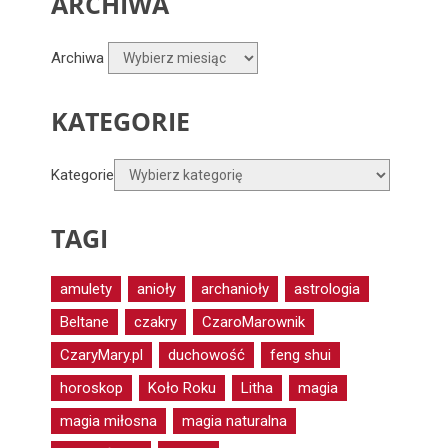
ARCHIWA
Archiwa
KATEGORIE
Kategorie
TAGI
amulety
anioły
archanioły
astrologia
Beltane
czakry
CzaroMarownik
CzaryMary.pl
duchowość
feng shui
horoskop
Koło Roku
Litha
magia
magia miłosna
magia naturalna