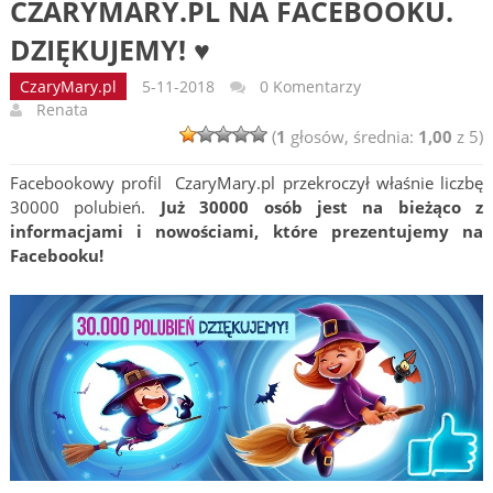
CZARYMARY.PL NA FACEBOOKU.
DZIĘKUJEMY! ♥
CzaryMary.pl
5-11-2018
0 Komentarzy
Renata
(
1
głosów, średnia:
1,00
z 5)
Facebookowy profil CzaryMary.pl przekroczył właśnie liczbę
30000 polubień.
Już 30000 osób jest na bieżąco z
informacjami i nowościami, które prezentujemy na
Facebooku!