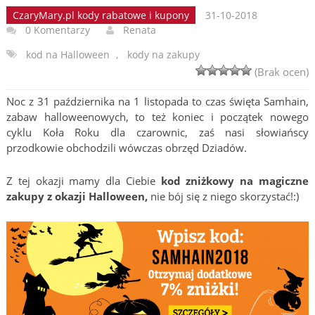
CzaryMary.pl kody rabatowe i kupony
31-10-2018
0 Komentarzy
Renata
kod na Halloween
,
kody na zakupy
(Brak ocen)
Noc z 31 października na 1 listopada to czas święta Samhain,
zabaw halloweenowych, to też koniec i początek nowego
cyklu Koła Roku dla czarownic, zaś nasi słowiańscy
przodkowie obchodzili wówczas obrzęd Dziadów.
Z tej okazji mamy dla Ciebie
kod zniżkowy na magiczne
zakupy z okazji Halloween,
nie bój się z niego skorzystać!:)