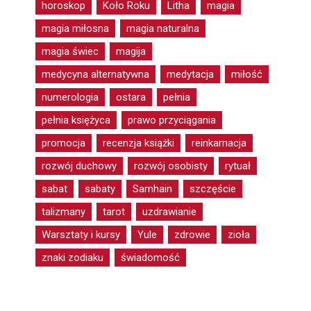
horoskop
Koło Roku
Litha
magia
magia miłosna
magia naturalna
magia świec
magija
medycyna alternatywna
medytacja
miłość
numerologia
ostara
pełnia
pełnia księżyca
prawo przyciągania
promocja
recenzja książki
reinkarnacja
rozwój duchowy
rozwój osobisty
rytuał
sabat
sabaty
Samhain
szczęście
talizmany
tarot
uzdrawianie
Warsztaty i kursy
Yule
zdrowie
zioła
znaki zodiaku
świadomość