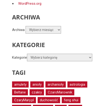
WordPress.org
ARCHIWA
Archiwa
KATEGORIE
Kategorie
TAGI
amulety
anioły
archanioły
astrologia
Beltane
czakry
CzaroMarownik
CzaryMary.pl
duchowość
feng shui