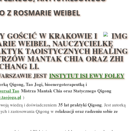
O Z ROSMARIE WEIBEL
MY GOŚCIĆ W KRAKOWIE I
RIE WEIBEL, NAUCZYCIELKĘ
KTYK TAOISTYCZNYCH HEALING
STRZÓW MANTAK CHIA ORAZ ZHI
CHANG LI.
ARSZAWIE JEST
INSTYTUT ISI EWY FOLEY
rką Qigong, Tao Jogi, bioenergoterapeutką i
versal Tao
Mistrza Mantak Chia oraz Statycznego Qigong
taojoga.pl
)
35 lat praktyki Qigong
 swoją wiedzą i doświadczeniem
. Jest autorką
relaksacji oraz radzeniu sobie ze
jnych i zastosowania Qigong w