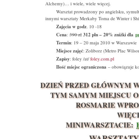
Alchemy)… i wiele, wiele więcej.
Warsztat prowadzony po angielsku, symult
innymi warsztaty Merkaby Toma de Winter i Shi
Zajęcia w godz
. 10 -18
Cena
312 pln – 20% zniżki dla
p
:
390 zł
Termin
: 19 – 20 maja 2010 w Warszawie
Miejsce zajęć
: Zoliborz (Metro Plac Wil
Zapisy
: foley /at/
foley.com.pl
Ilość miejsc ograniczona
– obowiązuje ko
DZIEŃ PRZED GŁÓWNYM W
TYM SAMYM MIEJSCU O
ROSMARIE WPRO
WIĘC
MINIWARSZTACIE:
WARSZTATY 