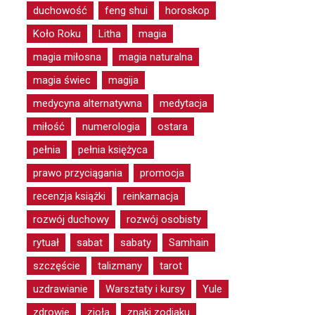
duchowość
feng shui
horoskop
Koło Roku
Litha
magia
magia miłosna
magia naturalna
magia świec
magija
medycyna alternatywna
medytacja
miłość
numerologia
ostara
pełnia
pełnia księżyca
prawo przyciągania
promocja
recenzja książki
reinkarnacja
rozwój duchowy
rozwój osobisty
rytuał
sabat
sabaty
Samhain
szczęście
talizmany
tarot
uzdrawianie
Warsztaty i kursy
Yule
zdrowie
zioła
znaki zodiaku