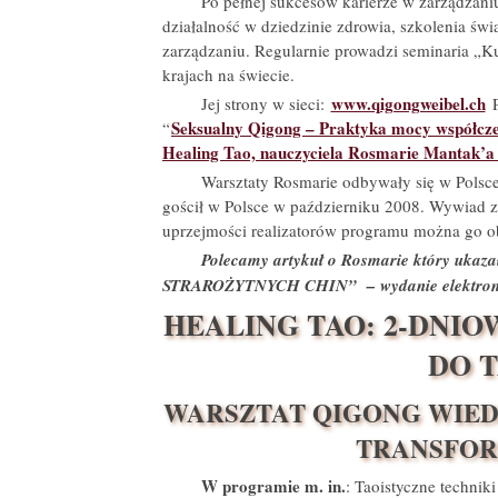
Po pełnej sukcesów karierze w zarządzani
działalność w dziedzinie zdrowia, szkolenia świ
zarządzaniu. Regularnie prowadzi seminaria „Ku
krajach na świecie.
www.qigongweibel.ch
Jej strony w sieci:
P
Seksualny Qigong – Praktyka mocy współcze
“
Healing Tao, nauczyciela Rosmarie Mantak’a
Warsztaty Rosmarie odbywały się w Polsce
gościł w Polsce w październiku 2008. Wywiad z
uprzejmości realizatorów programu można go o
Polecamy artykuł o Rosmarie który ukaz
STRAROŻYTNYCH CHIN” – wydanie elektroni
HEALING TAO: 2-DNI
DO 
WARSZTAT QIGONG WIEDZ
TRANSFOR
W programie m. in.
: Taoistyczne technik