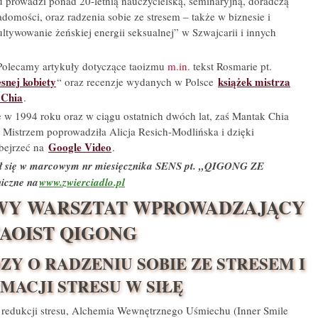
u prowadzi ponad 20-letnią nauczycielską, seminaryjną, doradczą
adomości, oraz radzenia sobie ze stresem – także w biznesie i
ltywowanie żeńskiej energii seksualnej” w Szwajcarii i innych
olecamy artykuły dotyczące taoizmu
m.in
. tekst Rosmarie pt.
snej kobiety
książek mistrza
“ oraz recenzje wydanych w Polsce
 Chia
.
 w 1994 roku oraz w ciągu ostatnich dwóch lat, zaś Mantak Chia
 Mistrzem poprowadziła Alicja Resich-Modlińska i dzięki
Google Video
bejrzeć na
.
ał się w marcowym nr miesięcznika SENS pt. „QIGONG ZE
czne na
www.zwierciadlo.pl
OWY WARSZTAT WPROWADZAJĄCY
TAOIST QIGONG
Y O RADZENIU SOBIE ZE STRESEM I
MACJI STRESU W SIŁĘ
i redukcji stresu, Alchemia Wewnętrznego Uśmiechu (Inner Smile