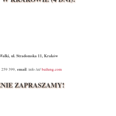
Walki,
ul. Stradomska 11, Kraków
email
2 259 399,
: info /at/
bailung.com
NIE ZAPRASZAMY!