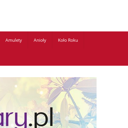
Amulety
Anioły
Koło Roku