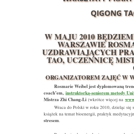
QIGONG TA
W MAJU 2010 BĘDZIE
WARSZAWIE ROSMA
UZDRAWIAJĄCYCH PRA
TAO, UCZENNICĘ MI
ORGANIZATOREM ZAJĘĆ W W
Rosmarie Weibel jest dyplomowaną trene
coach’em,
instruktorką-seniorem metody Uni
Mistrza Zhi Chang-Li
www.
(wkrótce więcej na
Wraca do Polski w roku 2010, dzieląc się
książek na temat bioenergii, praktyk medytacy
stresem
.