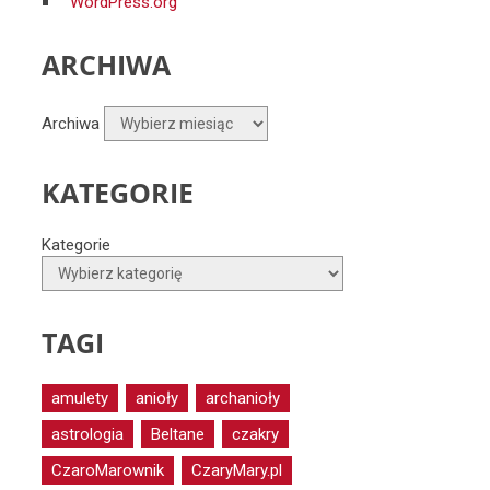
WordPress.org
ARCHIWA
Archiwa
KATEGORIE
Kategorie
TAGI
amulety
anioły
archanioły
astrologia
Beltane
czakry
CzaroMarownik
CzaryMary.pl