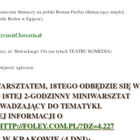
anicznie tłumaczy na polski Roman Fierfas (tłumaczący między
rlie Roden w Egipcie).
rzyjaciół Xorceria.pl
sona), ul. Słowackiego 19a (na tyłach TEATRU KOMEDIA)
lejność zgłoszeń.
ARSZTATEM, 18TEGO ODBĘDZIE SIĘ W
 18TEJ 2-GODZINNY MINIWARSZTAT
WADZAJĄCY DO TEMATYKI.
EJ INFORMACJI O
HTTP://FOLEY.COM.PL/?DZ=4,227
W KRAKOWIE (4 DNI):