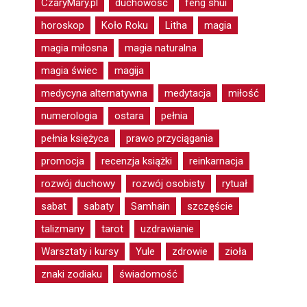
CzaryMary.pl
duchowość
feng shui
horoskop
Koło Roku
Litha
magia
magia miłosna
magia naturalna
magia świec
magija
medycyna alternatywna
medytacja
miłość
numerologia
ostara
pełnia
pełnia księżyca
prawo przyciągania
promocja
recenzja książki
reinkarnacja
rozwój duchowy
rozwój osobisty
rytuał
sabat
sabaty
Samhain
szczęście
talizmany
tarot
uzdrawianie
Warsztaty i kursy
Yule
zdrowie
zioła
znaki zodiaku
świadomość