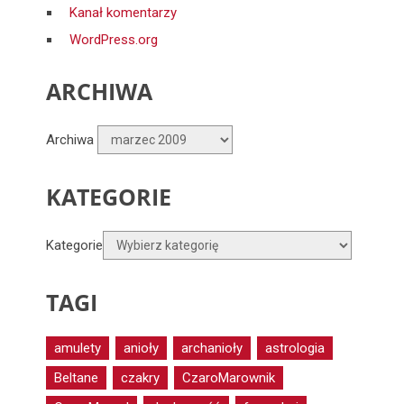
Kanał komentarzy
WordPress.org
ARCHIWA
Archiwa
KATEGORIE
Kategorie
TAGI
amulety
anioły
archanioły
astrologia
Beltane
czakry
CzaroMarownik