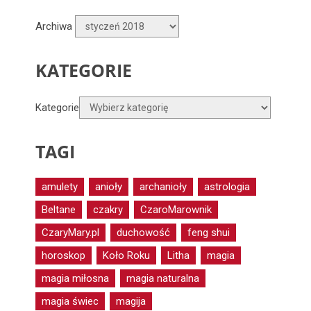
Archiwa
KATEGORIE
Kategorie
TAGI
amulety
anioły
archanioły
astrologia
Beltane
czakry
CzaroMarownik
CzaryMary.pl
duchowość
feng shui
horoskop
Koło Roku
Litha
magia
magia miłosna
magia naturalna
magia świec
magija