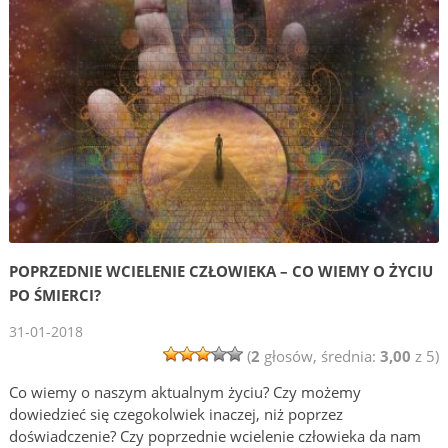
POPRZEDNIE WCIELENIE CZŁOWIEKA – CO WIEMY O ŻYCIU
PO ŚMIERCI?
31-01-2018
(
2
głosów, średnia:
3,00
z 5)
Co wiemy o naszym aktualnym życiu? Czy możemy
dowiedzieć się czegokolwiek inaczej, niż poprzez
doświadczenie? Czy poprzednie wcielenie człowieka da nam