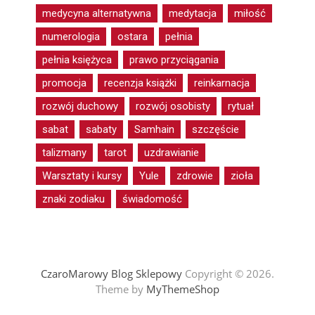
medycyna alternatywna
medytacja
miłość
numerologia
ostara
pełnia
pełnia księżyca
prawo przyciągania
promocja
recenzja książki
reinkarnacja
rozwój duchowy
rozwój osobisty
rytuał
sabat
sabaty
Samhain
szczęście
talizmany
tarot
uzdrawianie
Warsztaty i kursy
Yule
zdrowie
zioła
znaki zodiaku
świadomość
CzaroMarowy Blog Sklepowy
Copyright © 2026.
Theme by
MyThemeShop