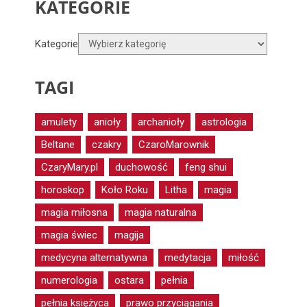
KATEGORIE
Kategorie
TAGI
amulety
anioły
archanioły
astrologia
Beltane
czakry
CzaroMarownik
CzaryMary.pl
duchowość
feng shui
horoskop
Koło Roku
Litha
magia
magia miłosna
magia naturalna
magia świec
magija
medycyna alternatywna
medytacja
miłość
numerologia
ostara
pełnia
pełnia księżyca
prawo przyciągania