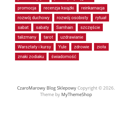
promocja
recenzja książki
reinkarnacja
rozwój duchowy
rozwój osobisty
rytuał
sabat
sabaty
Samhain
szczęście
talizmany
tarot
uzdrawianie
Warsztaty i kursy
Yule
zdrowie
zioła
znaki zodiaku
świadomość
CzaroMarowy Blog Sklepowy
Copyright © 2026.
Theme by
MyThemeShop