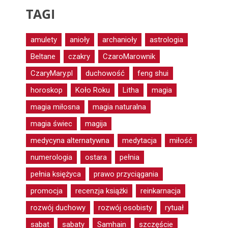
TAGI
amulety
anioły
archanioły
astrologia
Beltane
czakry
CzaroMarownik
CzaryMary.pl
duchowość
feng shui
horoskop
Koło Roku
Litha
magia
magia miłosna
magia naturalna
magia świec
magija
medycyna alternatywna
medytacja
miłość
numerologia
ostara
pełnia
pełnia księżyca
prawo przyciągania
promocja
recenzja książki
reinkarnacja
rozwój duchowy
rozwój osobisty
rytuał
sabat
sabaty
Samhain
szczęście