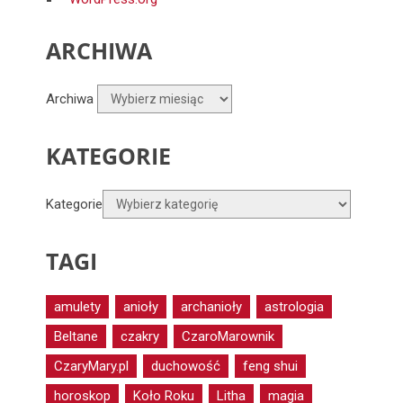
ARCHIWA
Archiwa
KATEGORIE
Kategorie
TAGI
amulety
anioły
archanioły
astrologia
Beltane
czakry
CzaroMarownik
CzaryMary.pl
duchowość
feng shui
horoskop
Koło Roku
Litha
magia