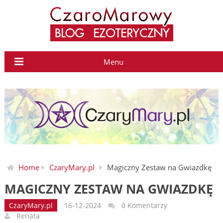
Menu
Home
CzaryMary.pl
Magiczny Zestaw na Gwiazdkę
MAGICZNY ZESTAW NA GWIAZDKĘ
CzaryMary.pl
16-12-2024
0 Komentarzy
Renata