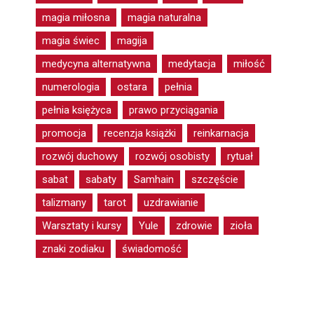
magia miłosna
magia naturalna
magia świec
magija
medycyna alternatywna
medytacja
miłość
numerologia
ostara
pełnia
pełnia księżyca
prawo przyciągania
promocja
recenzja książki
reinkarnacja
rozwój duchowy
rozwój osobisty
rytuał
sabat
sabaty
Samhain
szczęście
talizmany
tarot
uzdrawianie
Warsztaty i kursy
Yule
zdrowie
zioła
znaki zodiaku
świadomość