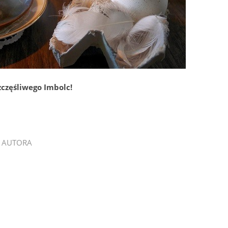
zczęśliwego Imbolc!
 AUTORA