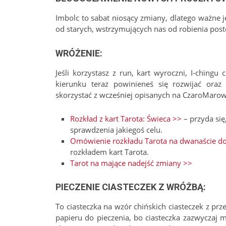
Imbolc to sabat niosący zmiany, dlatego ważne 
od starych, wstrzymujących nas od robienia pos
WRÓŻENIE
:
Jeśli korzystasz z run, kart wyroczni, I-ching
kierunku teraz powinieneś się rozwijać oraz
skorzystać z wcześniej opisanych na CzaroMaro
Rozkład z kart Tarota: Świeca >>
– przyda się
sprawdzenia jakiegoś celu.
Omówienie rozkładu Tarota na dwanaście 
rozkładem kart Tarota.
Tarot na mające nadejść zmiany >>
PIECZENIE CIASTECZEK Z WRÓŻBĄ
:
To ciasteczka na wzór chińskich ciasteczek z p
papieru do pieczenia, bo ciasteczka zazwyczaj 