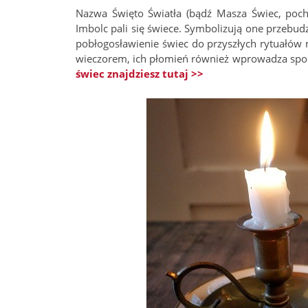
Nazwa Święto Światła (bądź Masza Świec, poch
Imbolc pali się świece. Symbolizują one przebud
pobłogosławienie świec do przyszłych rytuałów m
wieczorem, ich płomień również wprowadza spok
świec znajdziesz tutaj >>