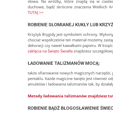
słowa. Na wróżby, które znajdą się w ciastec
duchowe, bądź skrócone znaczenia Wielkich Ark
TUTAJ >>
ROBIENIE SŁOMIANEJ KUKŁY LUB KRZY
Krzyżyk Brygidy jest symbolem ochrony. Wykonyw
chociaż współcześnie ten materiał możemy zast
dekoracji czy nawet kawałkami papieru. W książ
zaklęcia na Święto Światła
znajdziesz szczegółow
ŁADOWANIE TALIZMANÓW MOCĄ:
także ofiarowanie nowych magicznych narzędzi, ja
pentaklu. Każde magiczne święto jest również o
amuletów i ładowania talizmanów tak, by działały
Metody ładowania talizmanów znajdziesz tut
ROBIENIE BĄDŹ BŁOGOSŁAWIENIE ŚWIE