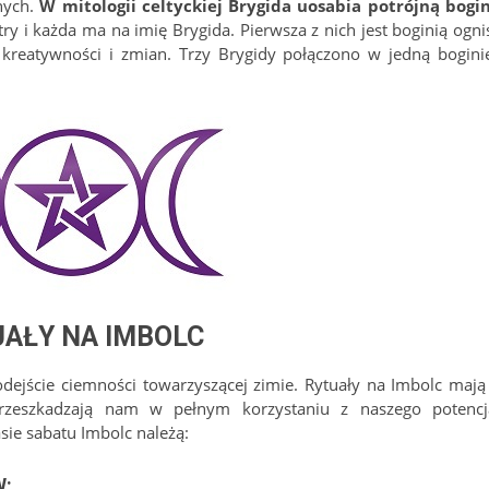
znych.
W mitologii celtyckiej Brygida uosabia potrójną bogin
try i każda ma na imię Brygida. Pierwsza z nich jest boginią ogni
 kreatywności i zmian. Trzy Brygidy połączono w jedną bogini
UAŁY NA IMBOLC
dejście ciemności towarzyszącej zimie. Rytuały na Imbolc mają
 przeszkadzają nam w pełnym korzystaniu z naszego potencj
ie sabatu Imbolc należą:
W
: