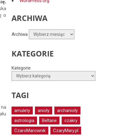
WordPress.org
ię.
ska
ę o
ARCHIWA
Archiwa
KATEGORIE
Kategorie
TAGI
 na
amulety
anioły
archanioły
ału
astrologia
Beltane
czakry
CzaroMarownik
CzaryMary.pl