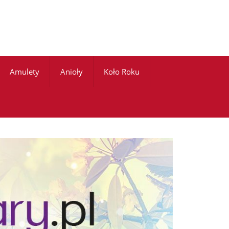
Amulety
Anioły
Koło Roku