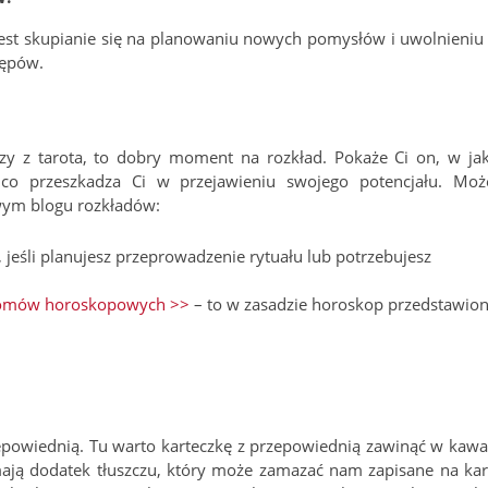
jest skupianie się na planowaniu nowych pomysłów i uwolnieniu 
tępów.
u czy z tarota, to dobry moment na rozkład. Pokaże Ci on, w ja
 co przeszkadza Ci w przejawieniu swojego potencjału. Moż
wym blogu rozkładów:
, jeśli planujesz przeprowadzenie rytuału lub potrzebujesz
domów horoskopowych >>
– to w zasadzie horoskop przedstawio
rzepowiednią. Tu warto karteczkę z przepowiednią zawinąć w kawa
mają dodatek tłuszczu, który może zamazać nam zapisane na kar