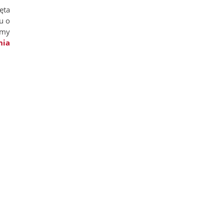
ęta
u o
amy
nia