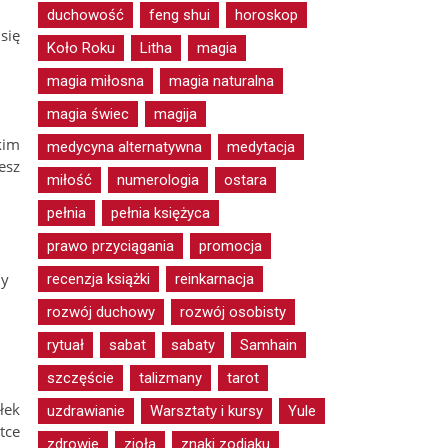
duchowość
feng shui
horoskop
się
Koło Roku
Litha
magia
magia miłosna
magia naturalna
magia świec
magija
kim
medycyna alternatywna
medytacja
esz
miłość
numerologia
ostara
pełnia
pełnia księżyca
prawo przyciągania
promocja
ny
recenzja książki
reinkarnacja
rozwój duchowy
rozwój osobisty
rytuał
sabat
sabaty
Samhain
szczęście
talizmany
tarot
łek
uzdrawianie
Warsztaty i kursy
Yule
tce
zdrowie
zioła
znaki zodiaku