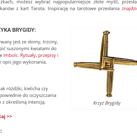
zkach, możesz wybrać najpopularniejsze złote myśli, przesła
anów z kart Tarota. Inspirację na tarotowe przesłania
znajdzi
ŻYKA BRYGIDY
:
any jest ze słomy, trzciny,
ąpić suszonymi kwiatami do
ce
Imbolc. Rytuały, przepisy i
y opis jego wykonania.
k różdżki, kielicha czy
dpowiednie do oczyszczania
 z określoną intencją.
Krzyż Brygidy
aj >>
C
: