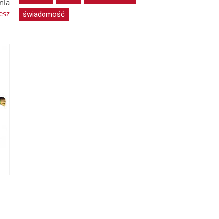
nia
esz
świadomość