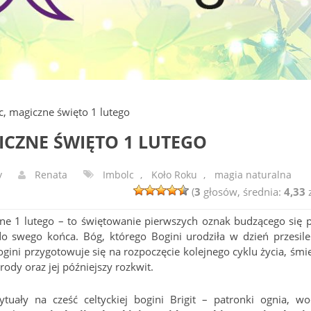
c, magiczne święto 1 lutego
ICZNE ŚWIĘTO 1 LUTEGO
y
Renata
Imbolc
,
Koło Roku
,
magia naturalna
(
3
głosów, średnia:
4,33
z
ne 1 lutego – to świętowanie pierwszych oznak budzącego się 
do swego końca. Bóg, którego Bogini urodziła w dzień przesile
gini przygotowuje się na rozpoczęcie kolejnego cyklu życia, śmie
ody oraz jej późniejszy rozkwit.
uały na cześć celtyckiej bogini Brigit – patronki ognia, wo