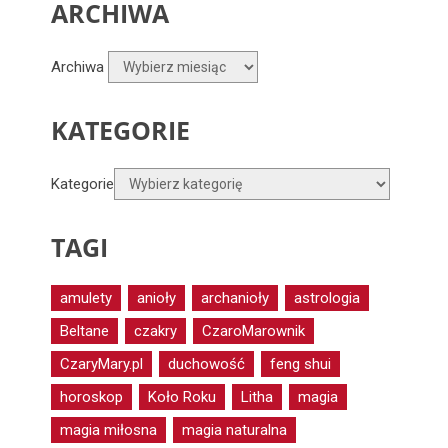
ARCHIWA
Archiwa
KATEGORIE
Kategorie
TAGI
amulety
anioły
archanioły
astrologia
Beltane
czakry
CzaroMarownik
CzaryMary.pl
duchowość
feng shui
horoskop
Koło Roku
Litha
magia
magia miłosna
magia naturalna