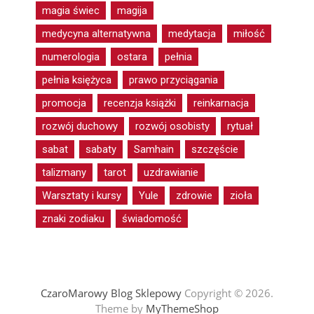
magia świec
magija
medycyna alternatywna
medytacja
miłość
numerologia
ostara
pełnia
pełnia księżyca
prawo przyciągania
promocja
recenzja książki
reinkarnacja
rozwój duchowy
rozwój osobisty
rytuał
sabat
sabaty
Samhain
szczęście
talizmany
tarot
uzdrawianie
Warsztaty i kursy
Yule
zdrowie
zioła
znaki zodiaku
świadomość
CzaroMarowy Blog Sklepowy
Copyright © 2026.
Theme by
MyThemeShop