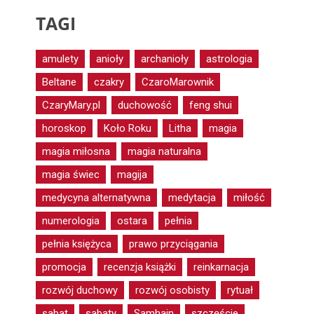
TAGI
amulety
anioły
archanioły
astrologia
Beltane
czakry
CzaroMarownik
CzaryMary.pl
duchowość
feng shui
horoskop
Koło Roku
Litha
magia
magia miłosna
magia naturalna
magia świec
magija
medycyna alternatywna
medytacja
miłość
numerologia
ostara
pełnia
pełnia księżyca
prawo przyciągania
promocja
recenzja książki
reinkarnacja
rozwój duchowy
rozwój osobisty
rytuał
sabat
sabaty
Samhain
szczęście