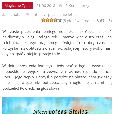
Magiczne Życie
21-06-2018
0 Komentarzy
Renata
Litha
,
przesilenie letnie
(
3
głosów, średnia:
3,67
z 5)
W czasie przesilenia letniego noc jest najkrótsza, a dzień
najdłuższy w ciągu całego roku, mamy więc dużo czasu na
celebrowanie tego magicznego święta! To dobry czas na
korzystanie z obfitości światła i wzrastającej natury wokół nas,
aby czerpać z niej inspirację i siłę.
W dniu przesilenia letniego, kiedy słońce będzie wysoko na
nieboskłonie, wyjdź na zewnątrz i wznieś ręce do słońca.
Poczuj jego ciepło. Pomyśl o potędze najbliższej nam gwiazdy
– jest jej więcej niż potrzeba, aby mogło się z nami nią
podzielić! Powiedz na głos słowa: