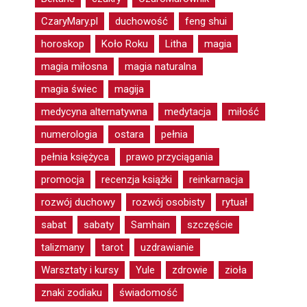
CzaryMary.pl
duchowość
feng shui
horoskop
Koło Roku
Litha
magia
magia miłosna
magia naturalna
magia świec
magija
medycyna alternatywna
medytacja
miłość
numerologia
ostara
pełnia
pełnia księżyca
prawo przyciągania
promocja
recenzja książki
reinkarnacja
rozwój duchowy
rozwój osobisty
rytuał
sabat
sabaty
Samhain
szczęście
talizmany
tarot
uzdrawianie
Warsztaty i kursy
Yule
zdrowie
zioła
znaki zodiaku
świadomość