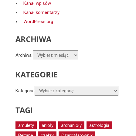
Kanał wpisów
Kanał komentarzy
WordPress.org
ARCHIWA
Archiwa
KATEGORIE
Kategorie
TAGI
amulety
anioły
archanioły
astrologia
Beltane
czakry
CzaroMarownik