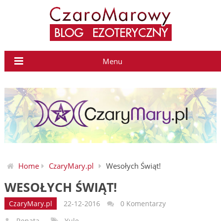
Menu
Home
CzaryMary.pl
Wesołych Świąt!
WESOŁYCH ŚWIĄT!
CzaryMary.pl
22-12-2016
0 Komentarzy
Renata
Yule