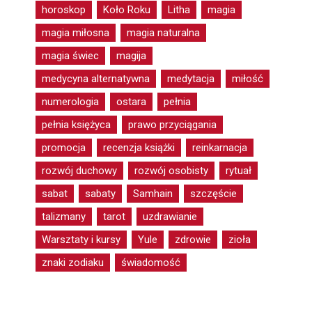
horoskop
Koło Roku
Litha
magia
magia miłosna
magia naturalna
magia świec
magija
medycyna alternatywna
medytacja
miłość
numerologia
ostara
pełnia
pełnia księżyca
prawo przyciągania
promocja
recenzja książki
reinkarnacja
rozwój duchowy
rozwój osobisty
rytuał
sabat
sabaty
Samhain
szczęście
talizmany
tarot
uzdrawianie
Warsztaty i kursy
Yule
zdrowie
zioła
znaki zodiaku
świadomość