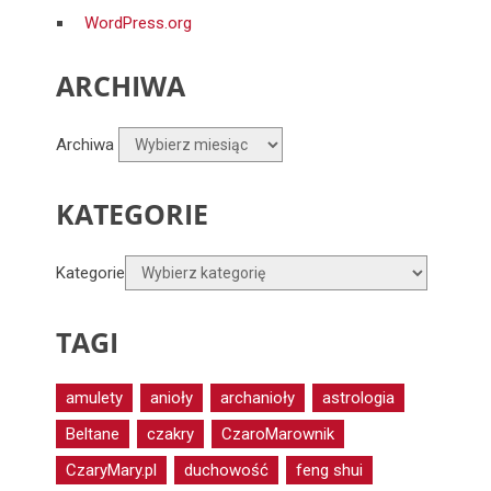
WordPress.org
ARCHIWA
Archiwa
KATEGORIE
Kategorie
TAGI
amulety
anioły
archanioły
astrologia
Beltane
czakry
CzaroMarownik
CzaryMary.pl
duchowość
feng shui