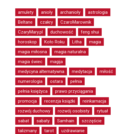
amulety
anioły
archanioły
astrologia
Beltane
czakry
CzaroMarownik
CzaryMary.pl
duchowość
feng shui
horoskop
Koło Roku
Litha
magia
magia miłosna
magia naturalna
magia świec
magija
medycyna alternatywna
medytacja
miłość
numerologia
ostara
pełnia
pełnia księżyca
prawo przyciągania
promocja
recenzja książki
reinkarnacja
rozwój duchowy
rozwój osobisty
rytuał
sabat
sabaty
Samhain
szczęście
talizmany
tarot
uzdrawianie