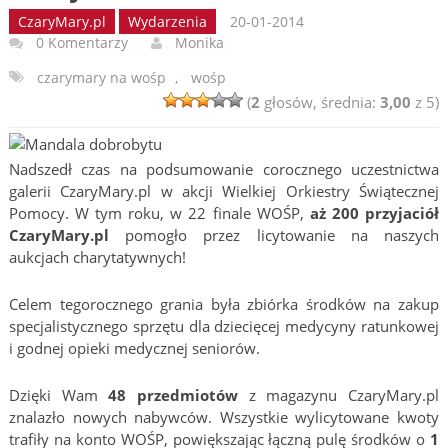
CzaryMary.pl
Wydarzenia
20-01-2014
0 Komentarzy
Monika
czarymary na wośp
,
wośp
(
2
głosów, średnia:
3,00
z 5)
Nadszedł czas na podsumowanie corocznego uczestnictwa
galerii CzaryMary.pl w akcji Wielkiej Orkiestry Świątecznej
Pomocy. W tym roku, w 22 finale WOŚP,
aż 200 przyjaciół
CzaryMary.pl
pomogło przez licytowanie na naszych
aukcjach charytatywnych!
Celem tegorocznego grania była zbiórka środków na zakup
specjalistycznego sprzętu dla dziecięcej medycyny ratunkowej
i godnej opieki medycznej seniorów.
Dzięki Wam
48 przedmiotów
z magazynu CzaryMary.pl
znalazło nowych nabywców. Wszystkie wylicytowane kwoty
trafiły na konto WOŚP, powiększając łączną pulę środków o
1