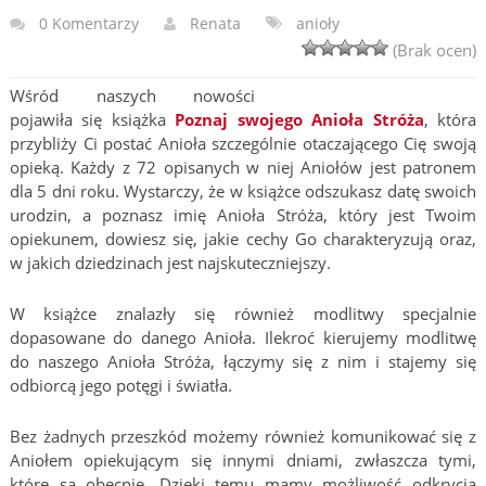
0 Komentarzy
Renata
anioły
(Brak ocen)
Wśród naszych nowości
pojawiła się książka
Poznaj swojego Anioła Stróża
, która
przybliży Ci postać Anioła szczególnie otaczającego Cię swoją
opieką. Każdy z 72 opisanych w niej Aniołów jest patronem
dla 5 dni roku. Wystarczy, że w książce odszukasz datę swoich
urodzin, a poznasz imię Anioła Stróża, który jest Twoim
opiekunem, dowiesz się, jakie cechy Go charakteryzują oraz,
w jakich dziedzinach jest najskuteczniejszy.
W książce znalazły się również modlitwy specjalnie
dopasowane do danego Anioła. Ilekroć kierujemy modlitwę
do naszego Anioła Stróża, łączymy się z nim i stajemy się
odbiorcą jego potęgi i światła.
Bez żadnych przeszkód możemy również komunikować się z
Aniołem opiekującym się innymi dniami, zwłaszcza tymi,
które są obecnie. Dzięki temu mamy możliwość odkrycia