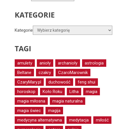
KATEGORIE
Kategorie
TAGI
amulety
anioły
archanioły
astrologia
Beltane
czakry
CzaroMarownik
CzaryMary.pl
duchowość
feng shui
horoskop
Koło Roku
Litha
magia
magia miłosna
magia naturalna
magia świec
magija
medycyna alternatywna
medytacja
miłość