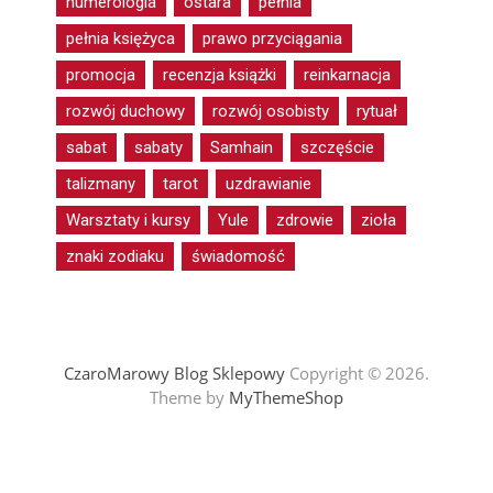
numerologia
ostara
pełnia
pełnia księżyca
prawo przyciągania
promocja
recenzja książki
reinkarnacja
rozwój duchowy
rozwój osobisty
rytuał
sabat
sabaty
Samhain
szczęście
talizmany
tarot
uzdrawianie
Warsztaty i kursy
Yule
zdrowie
zioła
znaki zodiaku
świadomość
CzaroMarowy Blog Sklepowy
Copyright © 2026.
Theme by
MyThemeShop