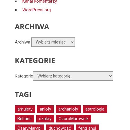
Kanał komentarzy
WordPress.org
ARCHIWA
Archiwa
KATEGORIE
Kategorie
TAGI
amulety
anioły
archanioły
astrologia
Beltane
czakry
CzaroMarownik
CzaryMary.pl
duchowość
feng shui