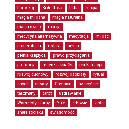
horoskop
Koło Roku
Litha
magia
magia miłosna
magia naturalna
magia świec
magija
medycyna alternatywna
medytacja
miłość
numerologia
ostara
pełnia
pełnia księżyca
prawo przyciągania
promocja
recenzja książki
reinkarnacja
rozwój duchowy
rozwój osobisty
rytuał
sabat
sabaty
Samhain
szczęście
talizmany
tarot
uzdrawianie
Warsztaty i kursy
Yule
zdrowie
zioła
znaki zodiaku
świadomość