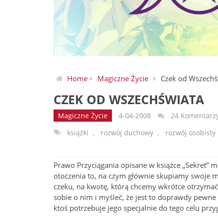
Home
Magiczne Życie
Czek od Wszechś
CZEK OD WSZECHŚWIATA
Magiczne Życie
4-04-2008
24 Komentarz
książki
,
rozwój duchowy
,
rozwój osobisty
Prawo Przyciągania opisane w książce „Sekret” m
otoczenia to, na czym głównie skupiamy swoje my
czeku, na kwotę, którą chcemy wkrótce otrzymać,
sobie o nim i myśleć, że jest to doprawdy pewne
ktoś potrzebuje jego specjalnie do tego celu pr