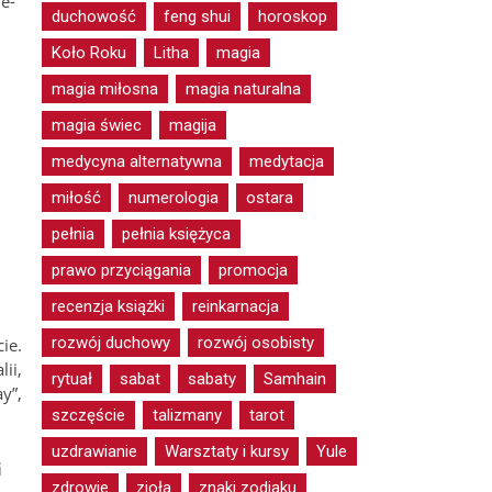
e-
duchowość
feng shui
horoskop
Koło Roku
Litha
magia
magia miłosna
magia naturalna
magia świec
magija
medycyna alternatywna
medytacja
miłość
numerologia
ostara
pełnia
pełnia księżyca
prawo przyciągania
promocja
recenzja książki
reinkarnacja
rozwój duchowy
rozwój osobisty
ie.
ii,
rytuał
sabat
sabaty
Samhain
y”,
szczęście
talizmany
tarot
uzdrawianie
Warsztaty i kursy
Yule
i
zdrowie
zioła
znaki zodiaku