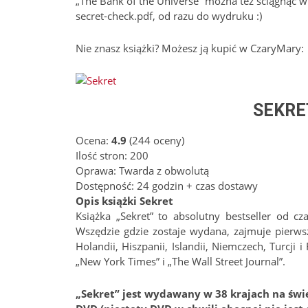
„The Bank of the Universe” można też ściągnąć w 
secret-check.pdf, od razu do wydruku :)
Nie znasz książki? Możesz ją kupić w CzaryMary:
SEKRE
Ocena:
4.9
(
244
oceny)
Ilość stron: 200
Oprawa: Twarda z obwolutą
Dostępność: 24 godzin + czas dostawy
Opis książki Sekret
Książka „Sekret” to absolutny bestseller od cz
Wszędzie gdzie zostaje wydana, zajmuje pierwsze
Holandii, Hiszpanii, Islandii, Niemczech, Turcji 
„New York Times” i „The Wall Street Journal”.
„Sekret” jest wydawany w 38 krajach na świec