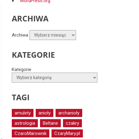
WordPress.org
ARCHIWA
Archiwa
KATEGORIE
Kategorie
TAGI
amulety
anioły
archanioły
astrologia
Beltane
czakry
CzaroMarownik
CzaryMary.pl