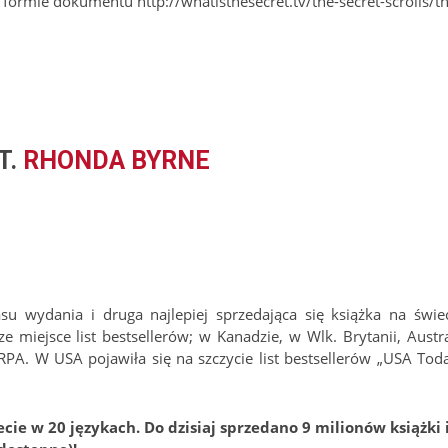
formie dokumentu http://whatisthesecret.tv/the-secret-scrolls/th
T.
RHONDA BYRNE
asu wydania i druga najlepiej sprzedająca się książka na świec
 miejsce list bestsellerów; w Kanadzie, w Wlk. Brytanii, Austral
i RPA. W USA pojawiła się na szczycie list bestsellerów „USA Toda
ie w 20 językach. Do dzisiaj sprzedano 9 milionów książki 