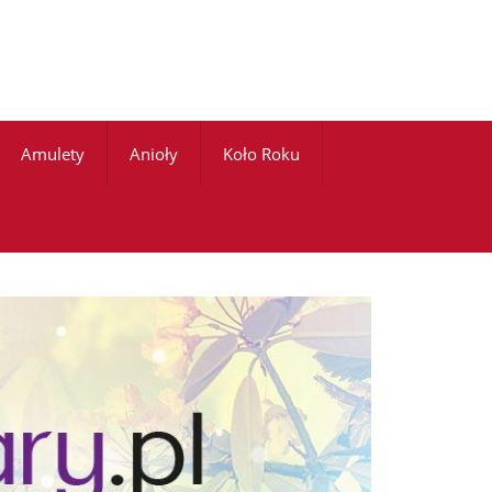
Amulety
Anioły
Koło Roku