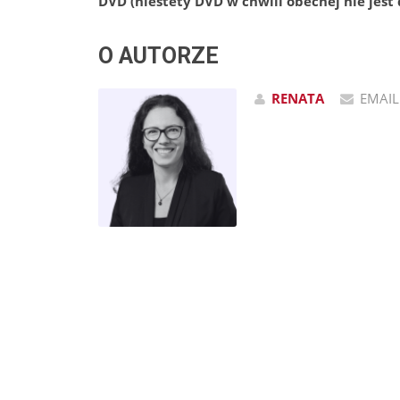
DVD (niestety DVD w chwili obecnej nie jest
O AUTORZE
RENATA
EMAIL