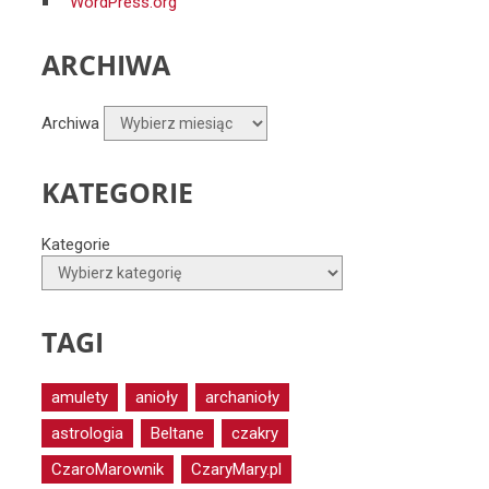
WordPress.org
ARCHIWA
Archiwa
KATEGORIE
Kategorie
TAGI
amulety
anioły
archanioły
astrologia
Beltane
czakry
CzaroMarownik
CzaryMary.pl