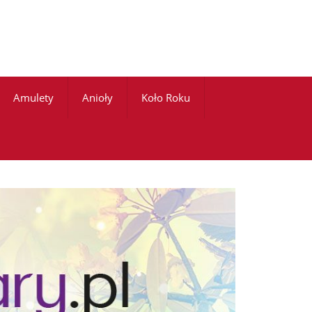
Amulety
Anioły
Koło Roku