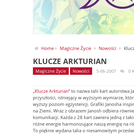
Home
Magiczne Życie
Nowości
Kluc
KLUCZE ARKTURIAN
Magiczne Życie
Nowości
5-06-2007
0 
„Klucze Arkturian”
to nazwa talii kart autorstwa 
przyszłości, istniejący w wyższym wymiarze, któ
wyższy poziom egzystencji. Grafiki Janosha insp
na Ziemi. Wraz z obrazem Janosh odbiera również
komunikacji. Każda z 28 kart zawiera jedną z taki
różne energie harmonizujące naszą energię na r
To pięknie wydana talia o niesamowitym przesła