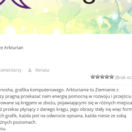
ze Arkturian
Komentarzy
Renata
(Brak oc
Janosha, grafika komputerowego. Arkturianie to Ziemianie z
rzy pragną przekazać nam energię pomocną w rozwoju i przejściu
irowane są kręgami w zbożu, pojawiającymi się w różnych miejsc
 przekaz płynący z danego kręgu, jego obrazy stały się więc for
ch grafik, każda jest na odwrocie opisana, każda niesie ze sobą
óżnych poziomach.
niu.