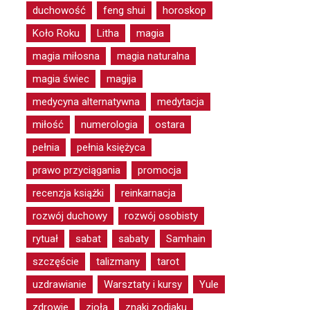
duchowość
feng shui
horoskop
Koło Roku
Litha
magia
magia miłosna
magia naturalna
magia świec
magija
medycyna alternatywna
medytacja
miłość
numerologia
ostara
pełnia
pełnia księżyca
prawo przyciągania
promocja
recenzja książki
reinkarnacja
rozwój duchowy
rozwój osobisty
rytuał
sabat
sabaty
Samhain
szczęście
talizmany
tarot
uzdrawianie
Warsztaty i kursy
Yule
zdrowie
zioła
znaki zodiaku