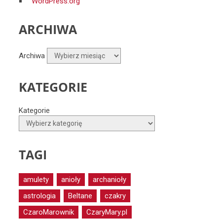
WordPress.org
ARCHIWA
Archiwa
KATEGORIE
Kategorie
TAGI
amulety
anioły
archanioły
astrologia
Beltane
czakry
CzaroMarownik
CzaryMary.pl