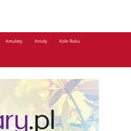
Amulety
Anioły
Koło Roku