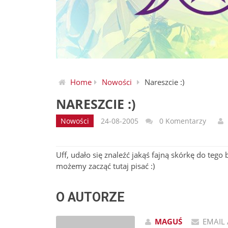
Home
Nowości
Nareszcie :)
NARESZCIE :)
Nowości
24-08-2005
0 Komentarzy
Uff, udało się znaleźć jakąś fajną skórkę do tego 
możemy zacząć tutaj pisać :)
O AUTORZE
MAGUŚ
EMAIL