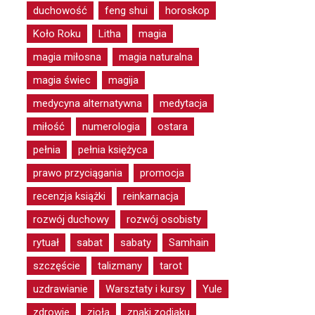
duchowość
feng shui
horoskop
Koło Roku
Litha
magia
magia miłosna
magia naturalna
magia świec
magija
medycyna alternatywna
medytacja
miłość
numerologia
ostara
pełnia
pełnia księżyca
prawo przyciągania
promocja
recenzja książki
reinkarnacja
rozwój duchowy
rozwój osobisty
rytuał
sabat
sabaty
Samhain
szczęście
talizmany
tarot
uzdrawianie
Warsztaty i kursy
Yule
zdrowie
zioła
znaki zodiaku