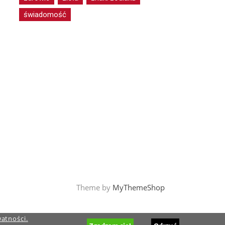
świadomość
Theme by
MyThemeShop
watności.