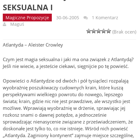
SEKSUALNA I
Magiczne Propozycje
30-06-2005
1 Komentarz
Maguś
(Brak ocen)
Atlantyda – Aleister Crowley
Czym jest magia seksualna i jaki ma ona związek z Atlantydą?
Jeśli nie wiecie, a jesteście ciekawi, sięgnijcie po tę powieść.
Opowieści o Atlantydzie od dwóch i pół tysiącleci rozpalają
wyobraźnię poszukiwaczy cudownych krain, które kuszą
perspektywami wielkiego powrotu do nowego, lepszego
świata; krain, gdzie nic nie jest prawdziwe, ale wszystko jest
możliwe. Wprawiają wyobraźnię w drżenie, sprawiając jej
rozkosz snami o dawnej potędze, a jednocześnie
sprowadzając nienasycenie związane z przeświadczeniem, że
doskonałe jest tylko to, co nie istnieje. Wśród nich powieść
„Atlantyda. Zaginiony kontynent” zajmuje miejsce szczególne,