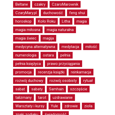
Beltane
czakry
CzaroMarownik
CzaryMary.pl
duchowość
feng shui
horoskop
Koło Roku
Litha
magia
magia miłosna
magia naturalna
magia świec
magija
medycyna alternatywna
medytacja
miłość
numerologia
ostara
pełnia
pełnia księżyca
prawo przyciągania
promocja
recenzja książki
reinkarnacja
rozwój duchowy
rozwój osobisty
rytuał
sabat
sabaty
Samhain
szczęście
talizmany
tarot
uzdrawianie
Warsztaty i kursy
Yule
zdrowie
zioła
znaki zodiaku
świadomość