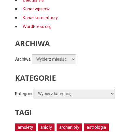
Zaloguj się
Kanał wpisów
Kanał komentarzy
WordPress.org
ARCHIWA
Archiwa
KATEGORIE
Kategorie
TAGI
amulety
anioły
archanioły
astrologia