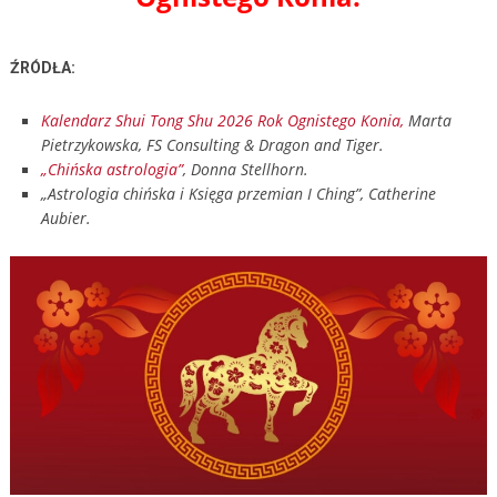
ŹRÓDŁA:
Kalendarz Shui Tong Shu 2026 Rok Ognistego Konia,
Marta
Pietrzykowska, FS Consulting & Dragon and Tiger.
„Chińska astrologia”
, Donna Stellhorn.
„Astrologia chińska i Księga przemian I Ching”, Catherine
Aubier.