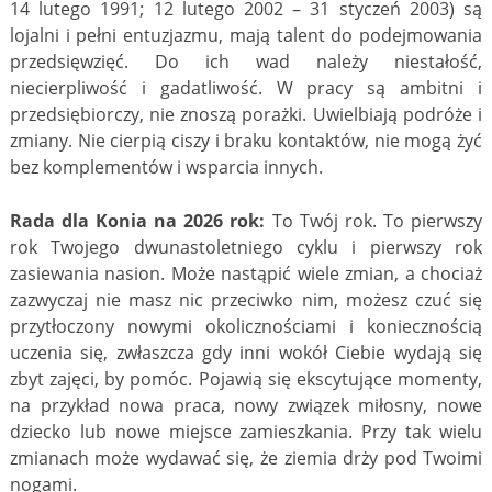
14 lutego 1991; 12 lutego 2002 – 31 styczeń 2003) są
lojalni i pełni entuzjazmu, mają talent do podejmowania
przedsięwzięć. Do ich wad należy niestałość,
niecierpliwość i gadatliwość. W pracy są ambitni i
przedsiębiorczy, nie znoszą porażki. Uwielbiają podróże i
zmiany. Nie cierpią ciszy i braku kontaktów, nie mogą żyć
bez komplementów i wsparcia innych.
Rada dla Konia na 2026 rok:
To Twój rok. To pierwszy
rok Twojego dwunastoletniego cyklu i pierwszy rok
zasiewania nasion. Może nastąpić wiele zmian, a chociaż
zazwyczaj nie masz nic przeciwko nim, możesz czuć się
przytłoczony nowymi okolicznościami i koniecznością
uczenia się, zwłaszcza gdy inni wokół Ciebie wydają się
zbyt zajęci, by pomóc. Pojawią się ekscytujące momenty,
na przykład nowa praca, nowy związek miłosny, nowe
dziecko lub nowe miejsce zamieszkania. Przy tak wielu
zmianach może wydawać się, że ziemia drży pod Twoimi
nogami.