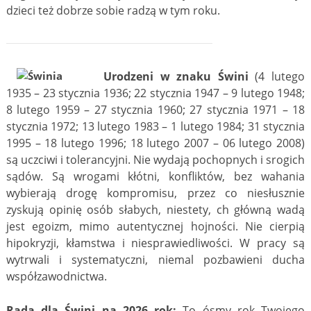
dzieci też dobrze sobie radzą w tym roku.
Urodzeni w znaku Świni
(4 lutego
1935 – 23 stycznia 1936; 22 stycznia 1947 – 9 lutego 1948;
8 lutego 1959 – 27 stycznia 1960; 27 stycznia 1971 – 18
stycznia 1972; 13 lutego 1983 – 1 lutego 1984; 31 stycznia
1995 – 18 lutego 1996; 18 lutego 2007 – 06 lutego 2008)
są uczciwi i tolerancyjni. Nie wydają pochopnych i srogich
sądów. Są wrogami kłótni, konfliktów, bez wahania
wybierają drogę kompromisu, przez co niesłusznie
zyskują opinię osób słabych, niestety, ch główną wadą
jest egoizm, mimo autentycznej hojności. Nie cierpią
hipokryzji, kłamstwa i niesprawiedliwości. W pracy są
wytrwali i systematyczni, niemal pozbawieni ducha
współzawodnictwa.
Rada dla Świni na 2026 rok:
To ósmy rok Twojego