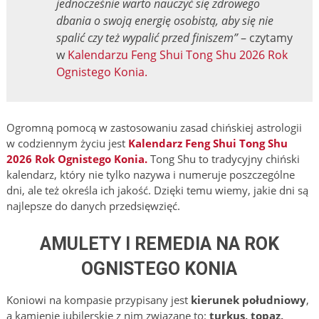
jednocześnie warto nauczyć się zdrowego
dbania o swoją energię osobistą, aby się nie
spalić czy też wypalić przed finiszem”
– czytamy
w
Kalendarzu
Feng Shui Tong Shu 2026 Rok
Ognistego Konia.
Ogromną pomocą w zastosowaniu zasad chińskiej astrologii
w codziennym życiu jest
Kalendarz Feng Shui Tong Shu
2026 Rok Ognistego Konia.
Tong Shu to tradycyjny chiński
kalendarz, który nie tylko nazywa i numeruje poszczególne
dni, ale też określa ich jakość. Dzięki temu wiemy, jakie dni są
najlepsze do danych przedsięwzięć.
AMULETY I REMEDIA NA ROK
OGNISTEGO KONIA
Koniowi na kompasie przypisany jest
kierunek południowy
,
a kamienie jubilerskie z nim związane to:
turkus, topaz,