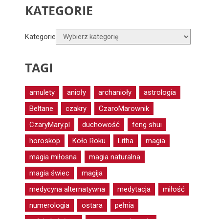
KATEGORIE
Kategorie
TAGI
amulety
anioły
archanioły
astrologia
Beltane
czakry
CzaroMarownik
CzaryMary.pl
duchowość
feng shui
horoskop
Koło Roku
Litha
magia
magia miłosna
magia naturalna
magia świec
magija
medycyna alternatywna
medytacja
miłość
numerologia
ostara
pełnia