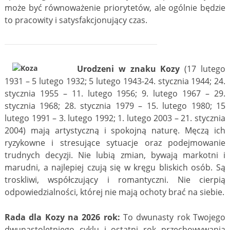
może być równoważenie priorytetów, ale ogólnie będzie
to pracowity i satysfakcjonujący czas.
Urodzeni w znaku Kozy
(17 lutego
1931 – 5 lutego 1932; 5 lutego 1943-24. stycznia 1944; 24.
stycznia 1955 – 11. lutego 1956; 9. lutego 1967 – 29.
stycznia 1968; 28. stycznia 1979 – 15. lutego 1980; 15
lutego 1991 – 3. lutego 1992; 1. lutego 2003 – 21. stycznia
2004) mają artystyczną i spokojną naturę. Męczą ich
ryzykowne i stresujące sytuacje oraz podejmowanie
trudnych decyzji. Nie lubią zmian, bywają markotni i
marudni, a najlepiej czują się w kręgu bliskich osób. Są
troskliwi, współczujący i romantyczni. Nie cierpią
odpowiedzialności, której nie mają ochoty brać na siebie.
Rada dla Kozy na 2026 rok:
To dwunasty rok Twojego
dwunastoletniego cyklu i ostatni rok przechowywania