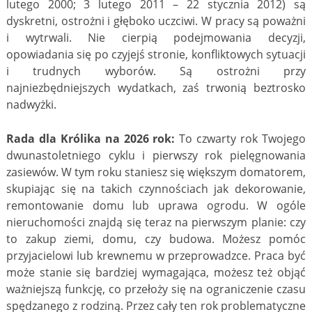
lutego 2000; 3 lutego 2011 – 22 stycznia 2012) są
dyskretni, ostrożni i głęboko uczciwi. W pracy są poważni
i wytrwali. Nie cierpią podejmowania decyzji,
opowiadania się po czyjejś stronie, konfliktowych sytuacji
i trudnych wyborów. Są ostrożni przy
najniezbędniejszych wydatkach, zaś trwonią beztrosko
nadwyżki.
Rada dla Królika na 2026 rok:
To czwarty rok Twojego
dwunastoletniego cyklu i pierwszy rok pielęgnowania
zasiewów. W tym roku staniesz się większym domatorem,
skupiając się na takich czynnościach jak dekorowanie,
remontowanie domu lub uprawa ogrodu. W ogóle
nieruchomości znajdą się teraz na pierwszym planie: czy
to zakup ziemi, domu, czy budowa. Możesz pomóc
przyjacielowi lub krewnemu w przeprowadzce. Praca być
może stanie się bardziej wymagająca, możesz też objąć
ważniejszą funkcję, co przełoży się na ograniczenie czasu
spędzanego z rodziną. Przez cały ten rok problematyczne