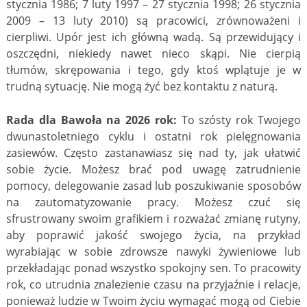
stycznia 1986; 7 luty 1997 – 27 stycznia 1998; 26 stycznia
2009 – 13 luty 2010) są pracowici, zrównoważeni i
cierpliwi. Upór jest ich główną wadą. Są przewidujący i
oszczędni, niekiedy nawet nieco skąpi. Nie cierpią
tłumów, skrępowania i tego, gdy ktoś wplątuje je w
trudną sytuację. Nie mogą żyć bez kontaktu z naturą.
Rada dla Bawoła na 2026 rok:
To szósty rok Twojego
dwunastoletniego cyklu i ostatni rok pielęgnowania
zasiewów. Często zastanawiasz się nad ty, jak ułatwić
sobie życie. Możesz brać pod uwagę zatrudnienie
pomocy, delegowanie zasad lub poszukiwanie sposobów
na zautomatyzowanie pracy. Możesz czuć się
sfrustrowany swoim grafikiem i rozważać zmianę rutyny,
aby poprawić jakość swojego życia, na przykład
wyrabiając w sobie zdrowsze nawyki żywieniowe lub
przekładając ponad wszystko spokojny sen. To pracowity
rok, co utrudnia znalezienie czasu na przyjaźnie i relacje,
ponieważ ludzie w Twoim życiu wymagać mogą od Ciebie