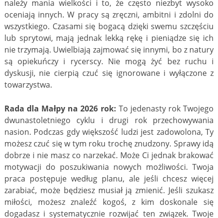
należy mania wielkości i to, że często niezbyt wysoko
oceniają innych. W pracy są zręczni, ambitni i zdolni do
wszystkiego. Czasami się bogacą dzięki swemu szczęściu
lub sprytowi, mają jednak lekką rękę i pieniądze się ich
nie trzymają. Uwielbiają zajmować się innymi, bo z natury
są opiekuńczy i rycerscy. Nie mogą żyć bez ruchu i
dyskusji, nie cierpią czuć się ignorowane i wyłączone z
towarzystwa.
Rada dla Małpy na 2026 rok:
To jedenasty rok Twojego
dwunastoletniego cyklu i drugi rok przechowywania
nasion. Podczas gdy większość ludzi jest zadowolona, Ty
możesz czuć się w tym roku trochę znudzony. Sprawy idą
dobrze i nie masz co narzekać. Może Ci jednak brakować
motywacji do poszukiwania nowych możliwości. Twoja
praca postępuje według planu, ale jeśli chcesz więcej
zarabiać, może będziesz musiał ją zmienić. Jeśli szukasz
miłości, możesz znaleźć kogoś, z kim doskonale się
dogadasz i systematycznie rozwijać ten związek. Twoje