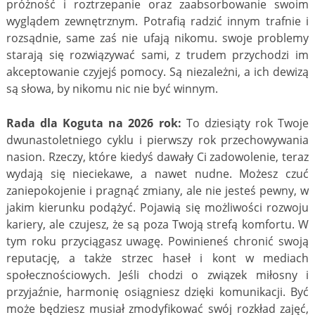
próżność i roztrzepanie oraz zaabsorbowanie swoim
wyglądem zewnętrznym. Potrafią radzić innym trafnie i
rozsądnie, same zaś nie ufają nikomu. swoje problemy
starają się rozwiązywać sami, z trudem przychodzi im
akceptowanie czyjejś pomocy. Są niezależni, a ich dewizą
są słowa, by nikomu nic nie być winnym.
Rada dla Koguta na 2026 rok:
To dziesiąty rok Twoje
dwunastoletniego cyklu i pierwszy rok przechowywania
nasion. Rzeczy, które kiedyś dawały Ci zadowolenie, teraz
wydają się nieciekawe, a nawet nudne. Możesz czuć
zaniepokojenie i pragnąć zmiany, ale nie jesteś pewny, w
jakim kierunku podążyć. Pojawią się możliwości rozwoju
kariery, ale czujesz, że są poza Twoją strefą komfortu. W
tym roku przyciągasz uwagę. Powinieneś chronić swoją
reputację, a także strzec haseł i kont w mediach
społecznościowych. Jeśli chodzi o związek miłosny i
przyjaźnie, harmonię osiągniesz dzięki komunikacji. Być
może będziesz musiał zmodyfikować swój rozkład zajęć,