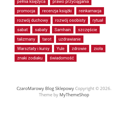
pełnia księżyca
prawo przyciągania
promocja
recenzja książki
reinkarnacja
rozwój duchowy
rozwój osobisty
rytuał
sabat
sabaty
Samhain
szczęście
talizmany
tarot
uzdrawianie
Warsztaty i kursy
Yule
zdrowie
zioła
znaki zodiaku
świadomość
CzaroMarowy Blog Sklepowy
Copyright © 2026.
Theme by
MyThemeShop