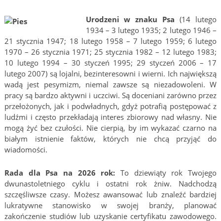
Urodzeni w znaku Psa
(14 lutego
1934 – 3 lutego 1935; 2 lutego 1946 –
21 stycznia 1947; 18 lutego 1958 – 7 lutego 1959; 6 lutego
1970 – 26 stycznia 1971; 25 stycznia 1982 – 12 lutego 1983;
10 lutego 1994 – 30 styczeń 1995; 29 styczeń 2006 – 17
lutego 2007) są lojalni, bezinteresowni i wierni. Ich największą
wadą jest pesymizm, niemal zawsze są niezadowoleni. W
pracy są bardzo aktywni i uczciwi. Są doceniani zarówno przez
przełożonych, jak i podwładnych, gdyż potrafią postępować z
ludźmi i często przekładają interes zbiorowy nad własny. Nie
mogą żyć bez czułości. Nie cierpią, by im wykazać czarno na
białym istnienie faktów, których nie chcą przyjąć do
wiadomości.
Rada dla Psa na 2026 rok:
To dziewiąty rok Twojego
dwunastoletniego cyklu i ostatni rok żniw. Nadchodzą
szczęśliwsze czasy. Możesz awansować lub znaleźć bardziej
lukratywne stanowisko w swojej branży, planować
zakończenie studiów lub uzyskanie certyfikatu zawodowego.