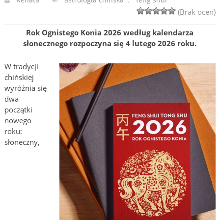
(Brak ocen)
Rok Ognistego Konia 2026 według kalendarza
słonecznego rozpoczyna się 4 lutego 2026 roku.
W tradycji
chińskiej
wyróżnia się
dwa
początki
nowego
roku:
słoneczny,