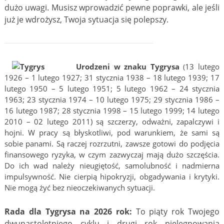
dużo uwagi. Musisz wprowadzić pewne poprawki, ale jeśli
już je wdrożysz, Twoja sytuacja się polepszy.
Urodzeni w znaku Tygrysa
13 lutego
(
1926 – 1 lutego 1927; 31 stycznia 1938 – 18 lutego 1939; 17
lutego 1950 – 5 lutego 1951; 5 lutego 1962 – 24 stycznia
1963; 23 stycznia 1974 – 10 lutego 1975; 29 stycznia 1986 –
16 lutego 1987; 28 stycznia 1998 – 15 lutego 1999; 14 lutego
2010 – 02 lutego 2011) są szczerzy, odważni, zapalczywi i
hojni. W pracy są błyskotliwi, pod warunkiem, że sami są
sobie panami. Są raczej rozrzutni, zawsze gotowi do podjęcia
finansowego ryzyka, w czym zazwyczaj mają dużo szczęścia.
Do ich wad należy nieugiętość, samolubność i nadmierna
impulsywność. Nie cierpią hipokryzji, obgadywania i krytyki.
Nie mogą żyć bez nieoczekiwanych sytuacji.
Rada dla Tygrysa na 2026 rok:
To piąty rok Twojego
dwunastoletniego cyklu i drugi rok pielęgnowania