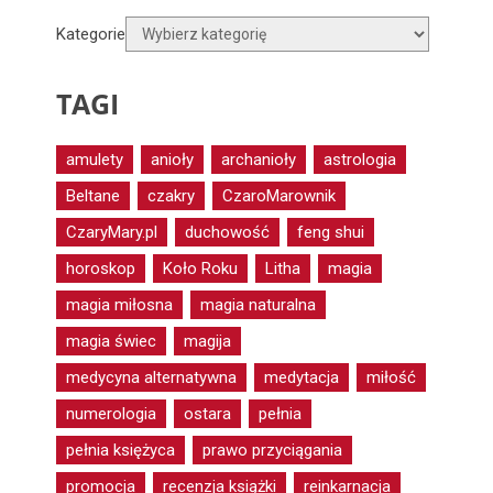
Kategorie
TAGI
amulety
anioły
archanioły
astrologia
Beltane
czakry
CzaroMarownik
CzaryMary.pl
duchowość
feng shui
horoskop
Koło Roku
Litha
magia
magia miłosna
magia naturalna
magia świec
magija
medycyna alternatywna
medytacja
miłość
numerologia
ostara
pełnia
pełnia księżyca
prawo przyciągania
promocja
recenzja książki
reinkarnacja