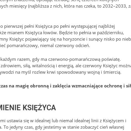
ych miesięcy (najbliższa z nich, która nas czeka, to 2032–2033, z
 pierwszej pełni Księżyca po pełni występującej najbliżej
akże mianem Księżyca łowów. Będzie to pełnia w październiku,
ny Księżyc pojawiający się na horyzoncie i sunący nisko po nieb
 mieć pomarańczowy, niemal czerwony odcień.
 każdym razem, gdy ma czerwono-pomarańczową poświatę.
 zdrowiem, siłą, witalnością i energią, ale czerwony Księżyc możn
rzywodzi na myśl rozlew krwi spowodowany wojną i śmiercią.
czas na magię obronną i zaklęcia wzmacniające ochronę i si
IENIE KSIĘŻYCA
 ustawia się w idealnej lub niemal idealnej linii z Księżycem i
a. To jedyny czas, gdy jesteśmy w stanie zobaczyć cień własnej