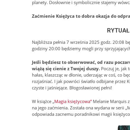
planety. Dosłownie i symbolicznie stajemy wówcz
Zaćmienie Księżyca to dobra okazja do odpra
RYTUAŁ
Najbliższa pełnia 7 września 2025 godz. 20:08 b
godziny 20:00 będziemy mogli przy sprzyjających
Jeśli będziesz to obserwować, od razu pocza
wiążą się cienie z Twojej duszy.
Poczuj je, jak 
hałas, klaszcząc w dłonie, uderzając w coś, co bę
rozjaśniać. I jak powróci światło odbijane przez K
czyste i jaśniejące. Błogosławionej pełni!
W książce „
Magia księżycowa”
Melanie Marquis zn
na jego zaćmienia. Została ona wydana w serii „Ma
odpowiada zacnemu poradnikowi magii księżyco