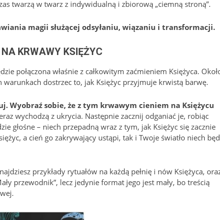
as twarzą w twarz z indywidualną i zbiorową „ciemną stroną”.
wiania magii służącej odsyłaniu, wiązaniu i transformacji.
 NA KRWAWY KSIĘŻYC
ędzie połączona właśnie z całkowitym zaćmieniem Księżyca. Okoł
 warunkach dostrzec to, jak Księżyc przyjmuje krwistą barwę.
ruj. Wyobraź sobie, że z tym krwawym cieniem na Księżycu
teraz wychodzą z ukrycia. Następnie zacznij odganiać je, robiąc
dzie głośne – niech przepadną wraz z tym, jak Księżyc się zacznie
siężyc, a cień go zakrywający ustąpi, tak i Twoje światło niech będ
ajdziesz przykłady rytuałów na każdą pełnię i nów Księżyca, ora
ły przewodnik”, lecz jedynie format jego jest mały, bo treścią
wej.