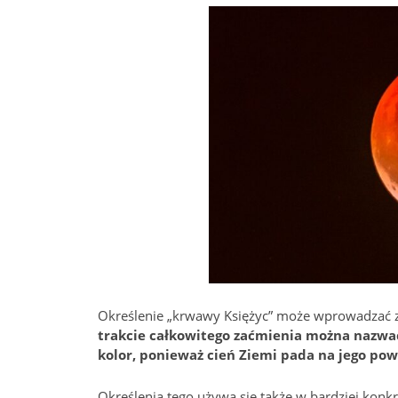
Określenie „krwawy Księżyc” może wprowadzać z
trakcie całkowitego zaćmienia można nazwa
kolor, ponieważ cień Ziemi pada na jego pow
Określenia tego używa się także w bardziej konkr