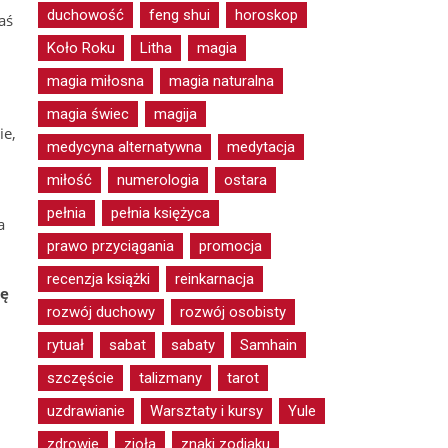
duchowość
feng shui
horoskop
aś
Koło Roku
Litha
magia
magia miłosna
magia naturalna
magia świec
magija
ie,
medycyna alternatywna
medytacja
miłość
numerologia
ostara
pełnia
pełnia księżyca
a
prawo przyciągania
promocja
recenzja książki
reinkarnacja
łę
rozwój duchowy
rozwój osobisty
rytuał
sabat
sabaty
Samhain
szczęście
talizmany
tarot
uzdrawianie
Warsztaty i kursy
Yule
zdrowie
zioła
znaki zodiaku