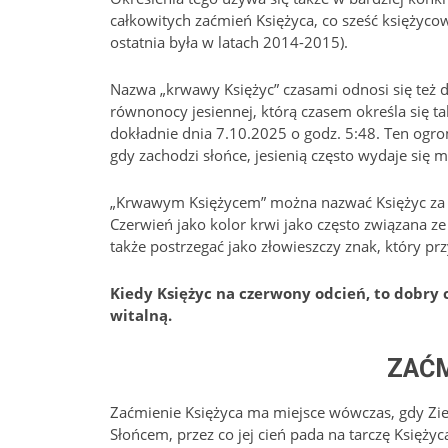
całkowitych zaćmień Księżyca, co sześć księżycow
ostatnia była w latach 2014-2015).
Nazwa „krwawy Księżyc” czasami odnosi się też do
równonocy jesiennej, którą czasem określa się t
dokładnie dnia 7.10.2025 o godz. 5:48. Ten ogrom
gdy zachodzi słońce, jesienią często wydaje się
„Krwawym Księżycem” można nazwać Księżyc za
Czerwień jako kolor krwi jako często związana ze
także postrzegać jako złowieszczy znak, który p
Kiedy Księżyc na czerwony odcień, to dobry 
witalną.
ZAĆM
Zaćmienie Księżyca ma miejsce wówczas, gdy Ziemi
Słońcem, przez co jej cień pada na tarczę Księżyc