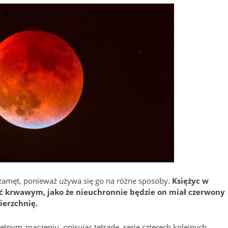
amęt, ponieważ używa się go na różne sposoby.
Księżyc w
ć krwawym, jako że nieuchronnie będzie on miał czerwony
ierzchnię.
etnym znaczeniu, opisując tetradę, serię czterech kolejnych