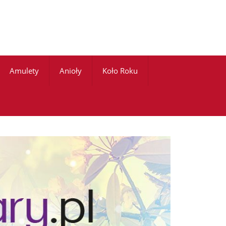
Amulety
Anioły
Koło Roku