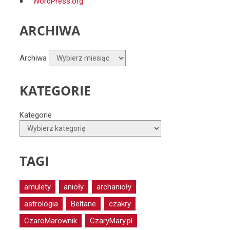
WordPress.org
ARCHIWA
Archiwa
KATEGORIE
Kategorie
TAGI
amulety
anioły
archanioły
astrologia
Beltane
czakry
CzaroMarownik
CzaryMary.pl