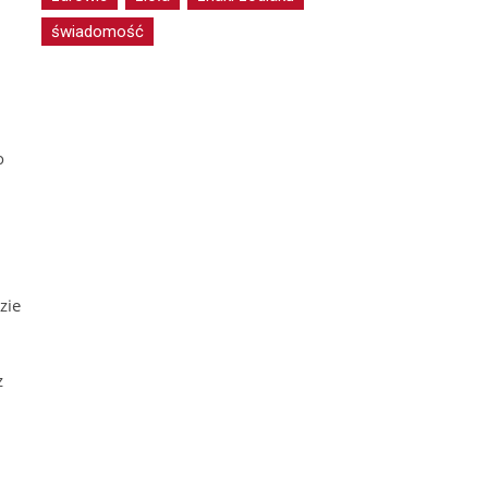
świadomość
o
zie
z